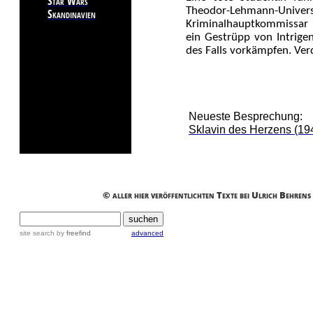
Star Wars
Theodor-Lehmann
Skandinavien
Kriminalhauptkommissar H
ein Gestrüpp von Intrig
des Falls vorkämpfen. Verd
Neueste Besprechung:
Sklavin des Herzens (19
© aller hier veröffentlichten Texte bei Ulrich Behren
site search
by
freefind
advanced