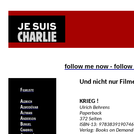
follow me now - follow
Und nicht nur Film
Filmliste
Aldrich
KRIEG !
Almodóvar
Ulrich Behrens
Altman
Paperback
Anderson
372 Seiten
Bunuel
ISBN-13: 9783839190746
Chabrol
Verlag: Books on Demand