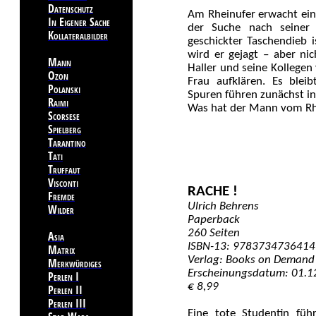
Datenschutz
Am Rheinufer erwacht ein
In Eigener Sache
der Suche nach seiner 
Kollateralbilder
geschickter Taschendieb 
wird er gejagt – aber ni
Mann
Haller und seine Kollege
Ozon
Frau aufklären. Es blei
Polanski
Spuren führen zunächst ins
Raimi
Was hat der Mann vom Rh
Scorsese
Spielberg
Tarantino
Tati
Truffaut
Visconti
RACHE !
Fremde
Ulrich Behrens
Wilder
Paperback
260 Seiten
Asia
ISBN-13: 9783734736414
Matrix
Verlag: Books on Demand
Merkwürdiges
Erscheinungsdatum: 01.1
Perlen I
€ 8,99
Perlen II
Perlen III
Eine tote Studentin fü