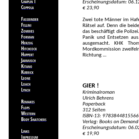
Chaplin I
Erscheinungsdatum: 06.1
Coppola
€ 23,90
Fassbinder
Zwei tote Männer im Ha
Fellini
Rätsel auf. Denn die beid
Zombies
das beschäftigt die Polize
Forman
Panik und Entsetzen aus.
Herzog
ausgemacht. KHK Thom
Hitchcock
Mordkommission zweifeln 
Huppert
Richtung ...
Jarmusch
Kitano
Kubrick
Leone
Loach
GIER !
Lynch
Kriminalroman
Ulrich Behrens
Remakes
Paperback
Flops
312 Seiten
Western
ISBN-13: 9783844815566
Body Snatchers
Verlag: Books on Demand
Erscheinungsdatum: 06.0
Links
€ 19,90
Impressum