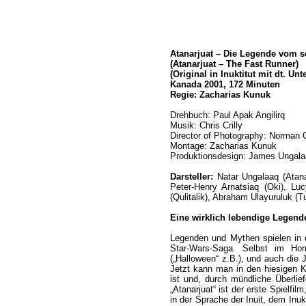
Atanarjuat – Die Legende vom s
(Atanarjuat – The Fast Runner)
(Original in Inuktitut mit dt. Unte
Kanada 2001, 172 Minuten
Regie: Zacharias Kunuk
Drehbuch: Paul Apak Angilirq
Musik: Chris Crilly
Director of Photography: Norman
Montage: Zacharias Kunuk
Produktionsdesign: James Ungal
Darsteller:
Natar Ungalaaq (Atanar
Peter-Henry Arnatsiaq (Oki), Luc
(Qulitalik), Abraham Ulayuruluk (
Eine wirklich lebendige Legend
Legenden und Mythen spielen in 
Star-Wars-Saga. Selbst im Hor
(„Halloween“ z.B.), und auch die
Jetzt kann man in den hiesigen K
ist und, durch mündliche Überlief
„Atanarjuat“ ist der erste Spielfil
in der Sprache der Inuit, dem Inuk