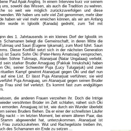
bene Paul Apak Angilirq. In einem Interview kurz vor seinem
ng uns, sowohl das Wissen, als auch die Tradition zu wahren.
che so weit wie möglich zurückzuverfolgen und diese
rwenden. Wir haben uns sehr viel Zeit genommen, mehr über
de haben wir viel mehr erreichen können, als wir am Anfang
Film wurde in Igloolik (Kanada) gedreht, zum Teil mit
inn des 1. Jahrtausends in ein kleines Dorf der Igloolik im
s Schamanen belegt die Gemeinschaft, in deren Mitte die
 Tulimaq und Sauri (Eugene Ipkarnak), zum Mord führt. Sauri
mms. Dieser Konflikt setzt sich in der nächsten Generation
lu) ist Sauris Sohn Oki (Peter-Henry Arnatsiaq) versprochen,
eiden Söhne Tulimaqs, Atanarjuat (Natar Ungalaaq) verliebt.
und sein starker Bruder Amaqjuaq (Pakkak Innukshuk) haben
n Oki, seiner Schwester Puja (Lucy Tulugarjuk) und zwei
 rituellen Kampf gewinnt Atanarjuat gegen Oki und darf nun
 auf eine List. Er lässt Puja Atanarjuat verführen; sie wird
verführt Puja Amaqjuaq, um Atanarjuat gegen seinen Bruder
qs Frau sind tief verletzt. Es kommt fast zum endgültigen
rn.
issen, die anderen Frauen verzeihen ihr. Doch die Intrige
 wieder versöhnten Brüder im Zelt schlafen, nähert sich Oki
u ermorden. Amaqjuaq ist tot, wie durch ein Wunder überlebt
n seines Bruders fliehen. Da er einer der schnellsten Läufer
völlig nackt – im letzten Moment, bei einem älteren Paar, das
 Stamm abgewendet hat, unterzukommen. Atanarjuat ist
en Frau zurückzukehren. Wut und Rachegelüste treiben ihn,
uch des Schamanen ein Ende zu setzen ...