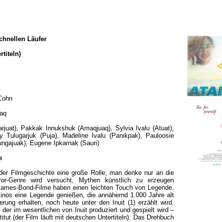
chnellen Läufer
rtiteln)
 Cohn
aaq
juat), Pakkak Innukshuk (Amaqjuaq), Sylvia Ivalu (Atuat),
y Tulugarjuk (Puja), Madeline Ivalu (Panikpak), Pauloosie
Tungajuak), Eugene Ipkarnak (Sauri)
e
der Filmgeschichte eine große Rolle; man denke nur an die
ror-Genre wird versucht, Mythen künstlich zu erzeugen
 James-Bond-Filme haben einen leichten Touch von Legende.
inos eine Legende genießen, die annähernd 1.000 Jahre alt
erung erhalten, noch heute unter den Inuit (1) erzählt wird.
m, der im wesentlichen von Inuit produziert und gespielt wird –
titut (der Film läuft mit deutschen Untertiteln). Das Drehbuch