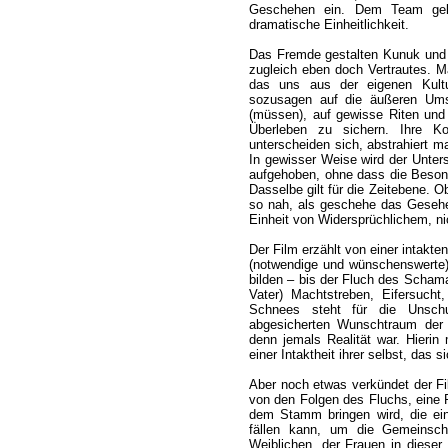
Geschehen ein. Dem Team gela
dramatische Einheitlichkeit.
Das Fremde gestalten Kunuk und 
zugleich eben doch Vertrautes. Ma
das uns aus der eigenen Kultu
sozusagen auf die äußeren Umst
(müssen), auf gewisse Riten und
Überleben zu sichern. Ihre 
unterscheiden sich, abstrahiert 
In gewisser Weise wird der Unte
aufgehoben, ohne dass die Besond
Dasselbe gilt für die Zeitebene. O
so nah, als geschehe das Geseh
Einheit von Widersprüchlichem, nic
Der Film erzählt von einer intakte
(notwendige und wünschenswerte)
bilden – bis der Fluch des Scham
Vater) Machtstreben, Eifersucht
Schnees steht für die Unschu
abgesicherten Wunschtraum der 
denn jemals Realität war. Hierin
einer Intaktheit ihrer selbst, das
Aber noch etwas verkündet der Fi
von den Folgen des Fluchs, eine F
dem Stamm bringen wird, die ein
fällen kann, um die Gemeinsc
Weiblichen, der Frauen in dieser