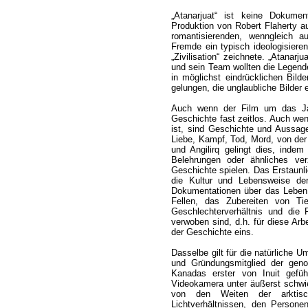
„Atanarjuat“ ist keine Dokume
Produktion von Robert Flaherty a
romantisierenden, wenngleich a
Fremde ein typisch ideologisierend
„Zivilisation“ zeichnete. „Atana
und sein Team wollten die Legend
in möglichst eindrücklichen Bild
gelungen, die unglaubliche Bilder 
Auch wenn der Film um das Jah
Geschichte fast zeitlos. Auch we
ist, sind Geschichte und Aussage
Liebe, Kampf, Tod, Mord, von de
und Angilirq gelingt dies, indem
Belehrungen oder ähnliches ver
Geschichte spielen. Das Erstaunli
die Kultur und Lebensweise der
Dokumentationen über das Leben 
Fellen, das Zubereiten von T
Geschlechterverhältnis und die
verwoben sind, d.h. für diese Arbe
der Geschichte eins.
Dasselbe gilt für die natürliche
und Gründungsmitglied der genos
Kanadas erster von Inuit gefüh
Videokamera unter äußerst schwie
von den Weiten der arktisc
Lichtverhältnissen, den Personen