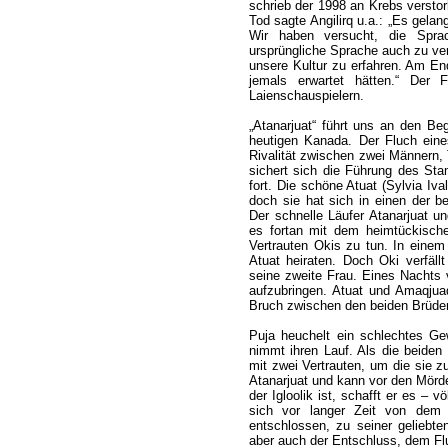
schrieb der 1998 an Krebs verstor
Tod sagte Angilirq u.a.: „Es gela
Wir haben versucht, die Spra
ursprüngliche Sprache auch zu ve
unsere Kultur zu erfahren. Am En
jemals erwartet hätten.“ Der 
Laienschauspielern.
„Atanarjuat“ führt uns an den Beg
heutigen Kanada. Der Fluch eine
Rivalität zwischen zwei Männern,
sichert sich die Führung des Sta
fort. Die schöne Atuat (Sylvia Iva
doch sie hat sich in einen der b
Der schnelle Läufer Atanarjuat 
es fortan mit dem heimtückische
Vertrauten Okis zu tun. In einem
Atuat heiraten. Doch Oki verfällt
seine zweite Frau. Eines Nachts 
aufzubringen. Atuat und Amaqjua
Bruch zwischen den beiden Brüde
Puja heuchelt ein schlechtes Gew
nimmt ihren Lauf. Als die beiden
mit zwei Vertrauten, um die sie z
Atanarjuat und kann vor den Mörder
der Igloolik ist, schafft er es – 
sich vor langer Zeit von dem
entschlossen, zu seiner geliebt
aber auch der Entschluss, dem Fl