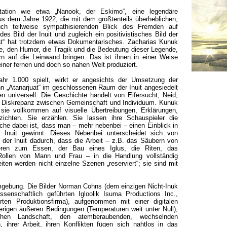
ntation wie etwa „Nanook, der Eskimo“, eine legendäre
us dem Jahre 1922, die mit dem größtenteils überheblichen,
uch teilweise sympathisierenden Blick des Fremden auf
es Bild der Inuit und zugleich ein positivistisches Bild der
rjuat“ hat trotzdem etwas Dokumentarisches. Zacharias Kunuk
e, den Humor, die Tragik und die Bedeutung dieser Legende,
ern auf die Leinwand bringen. Das ist ihnen in einer Weise
einer fernen und doch so nahen Welt produziert.
r 1.000 spielt, wirkt er angesichts der Umsetzung der
nn „Atanarjuat“ im geschlossenen Raum der Inuit angesiedelt
n universell. Die Geschichte handelt von Eifersucht, Neid,
r Diskrepanz zwischen Gemeinschaft und Individuum. Kunuk
 sie vollkommen auf visuelle Übertreibungen, Erklärungen,
zichten. Sie erzählen. Sie lassen ihre Schauspieler die
che dabei ist, dass man – mehr nebenbei – einen Einblick in
 Inuit gewinnt. Dieses Nebenbei unterscheidet sich von
der Inuit dadurch, dass die Arbeit – z.B. das Säubern von
ieren zum Essen, der Bau eines Iglus, die Riten, das
 Rollen von Mann und Frau – in die Handlung vollständig
iten werden nicht einzelne Szenen „reserviert“; sie sind mit
 Umgebung. Die Bilder Norman Cohns (dem einzigen Nicht-Inuk
senschaftlich geführten Igloolik Isuma Productions Inc.,
rten Produktionsfirma), aufgenommen mit einer digitalen
rigen äußeren Bedingungen (Temperaturen weit unter Null),
hen Landschaft, den atemberaubenden, wechselnden
, ihrer Arbeit, ihren Konflikten fügen sich nahtlos in das