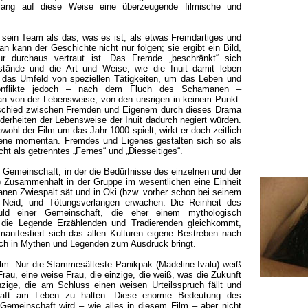
ng auf diese Weise eine überzeugende filmische und
sein Team als das, was es ist, als etwas Fremdartiges und
n kann der Geschichte nicht nur folgen; sie ergibt ein Bild,
r durchaus vertraut ist. Das Fremde „beschränkt“ sich
ände und die Art und Weise, wie die Inuit damit leben
 das Umfeld von speziellen Tätigkeiten, um das Leben und
Konflikte jedoch – nach dem Fluch des Schamanen –
man von der Lebensweise, von den unsrigen in keinem Punkt.
rschied zwischen Fremden und Eigenem durch dieses Drama
erheiten der Lebensweise der Inuit dadurch negiert würden.
bwohl der Film um das Jahr 1000 spielt, wirkt er doch zeitlich
ene momentan. Fremdes und Eigenes gestalten sich so als
ht als getrenntes „Fernes“ und „Diesseitiges“.
n Gemeinschaft, in der die Bedürfnisse des einzelnen und der
 Zusammenhalt in der Gruppe im wesentlichen eine Einheit
anen Zwiespalt sät und in Oki (bzw. vorher schon bei seinem
, Neid, und Tötungsverlangen erwachen. Die Reinheit des
ld einer Gemeinschaft, die eher einem mythologisch
die Legende Erzählenden und Tradierenden gleichkommt,
 manifestiert sich das allen Kulturen eigene Bestreben nach
 sich in Mythen und Legenden zum Ausdruck bringt.
lm. Nur die Stammesälteste Panikpak (Madeline Ivalu) weiß
rau, eine weise Frau, die einzige, die weiß, was die Zukunft
zige, die am Schluss einen weisen Urteilsspruch fällt und
haft am Leben zu halten. Diese enorme Bedeutung des
 Gemeinschaft wird – wie alles in diesem Film – aber nicht