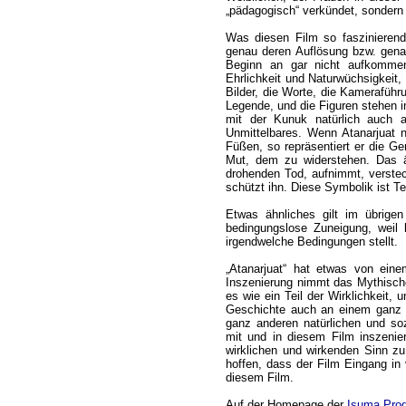
„pädagogisch“ verkündet, sondern 
Was diesen Film so faszinierend
genau deren Auflösung bzw. gena
Beginn an gar nicht aufkommen 
Ehrlichkeit und Naturwüchsigkeit, 
Bilder, die Worte, die Kameraführu
Legende, und die Figuren stehen i
mit der Kunuk natürlich auch a
Unmittelbares. Wenn Atanarjuat n
Füßen, so repräsentiert er die G
Mut, dem zu widerstehen. Das ä
drohenden Tod, aufnimmt, verstec
schützt ihn. Diese Symbolik ist Te
Etwas ähnliches gilt im übrigen
bedingungslose Zuneigung, weil
irgendwelche Bedingungen stellt.
„Atanarjuat“ hat etwas von ein
Inszenierung nimmt das Mythische
es wie ein Teil der Wirklichkeit, 
Geschichte auch an einem ganz 
ganz anderen natürlichen und so
mit und in diesem Film inszenie
wirklichen und wirkenden Sinn z
hoffen, dass der Film Eingang in
diesem Film.
Auf der Homepage der
Isuma Prod