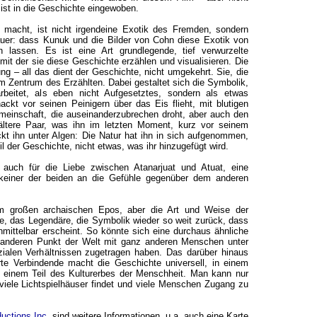
ist in die Geschichte eingewoben.
 macht, ist nicht irgendeine Exotik des Fremden, sondern
uer: dass Kunuk und die Bilder von Cohn diese Exotik von
lassen. Es ist eine Art grundlegende, tief verwurzelte
mit der sie diese Geschichte erzählen und visualisieren. Die
ng – all das dient der Geschichte, nicht umgekehrt. Sie, die
m Zentrum des Erzählten. Dabei gestaltet sich die Symbolik,
rbeitet, als eben nicht Aufgesetztes, sondern als etwas
ackt vor seinen Peinigern über das Eis flieht, mit blutigen
emeinschaft, die auseinanderzubrechen droht, aber auch den
ltere Paar, was ihn im letzten Moment, kurz vor seinem
kt ihn unter Algen: Die Natur hat ihn in sich aufgenommen,
il der Geschichte, nicht etwas, was ihr hinzugefügt wird.
 auch für die Liebe zwischen Atanarjuat und Atuat, eine
 keiner der beiden an die Gefühle gegenüber dem anderen
em großen archaischen Epos, aber die Art und Weise der
, das Legendäre, die Symbolik wieder so weit zurück, dass
unmittelbar erscheint. So könnte sich eine durchaus ähnliche
anderen Punkt der Welt mit ganz anderen Menschen unter
zialen Verhältnissen zugetragen haben. Das darüber hinaus
rte Verbindende macht die Geschichte universell, in einem
u einem Teil des Kulturerbes der Menschheit. Man kann nur
 viele Lichtspielhäuser findet und viele Menschen Zugang zu
uctions Inc.
sind weitere Informationen, u.a. auch eine Karte