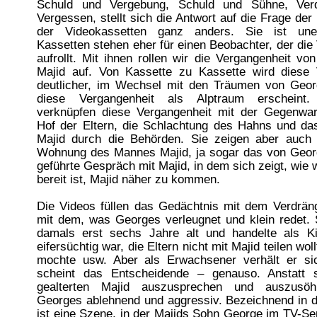
Schuld und Vergebung, Schuld und Sühne, Ver
Vergessen, stellt sich die Antwort auf die Frage der
der Videokassetten ganz anders. Sie ist uner
Kassetten stehen eher für einen Beobachter, der die
aufrollt. Mit ihnen rollen wir die Vergangenheit v
Majid auf. Von Kassette zu Kassette wird diese 
deutlicher, im Wechsel mit den Träumen von Geor
diese Vergangenheit als Alptraum erscheint
verknüpfen diese Vergangenheit mit der Gegenwar
Hof der Eltern, die Schlachtung des Hahns und da
Majid durch die Behörden. Sie zeigen aber auc
Wohnung des Mannes Majid, ja sogar das von Geor
geführte Gespräch mit Majid, in dem sich zeigt, wie
bereit ist, Majid näher zu kommen.
Die Videos füllen das Gedächtnis mit dem Verdrän
mit dem, was Georges verleugnet und klein redet. 
damals erst sechs Jahre alt und handelte als K
eifersüchtig war, die Eltern nicht mit Majid teilen woll
mochte usw. Aber als Erwachsener verhält er s
scheint das Entscheidende – genauso. Anstatt 
gealterten Majid auszusprechen und auszusöhn
Georges ablehnend und aggressiv. Bezeichnend in d
ist eine Szene, in der Majids Sohn George im TV-S