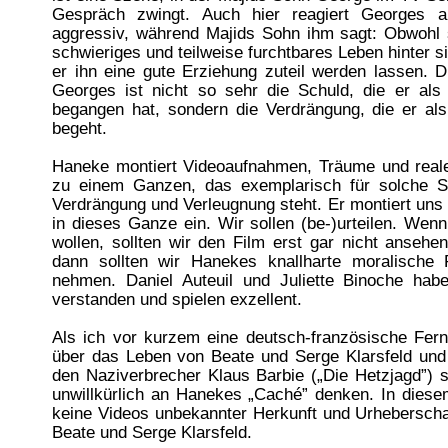
Gespräch zwingt. Auch hier reagiert Georges a
aggressiv, während Majids Sohn ihm sagt: Obwohl s
schwieriges und teilweise furchtbares Leben hinter s
er ihn eine gute Erziehung zuteil werden lassen. 
Georges ist nicht so sehr die Schuld, die er als 
begangen hat, sondern die Verdrängung, die er al
begeht.
Haneke montiert Videoaufnahmen, Träume und rea
zu einem Ganzen, das exemplarisch für solche Si
Verdrängung und Verleugnung steht. Er montiert uns 
in dieses Ganze ein. Wir sollen (be-)urteilen. Wenn
wollen, sollten wir den Film erst gar nicht anseh
dann sollten wir Hanekes knallharte moralische P
nehmen. Daniel Auteuil und Juliette Binoche habe
verstanden und spielen exzellent.
Als ich vor kurzem eine deutsch-französische Fern
über das Leben von Beate und Serge Klarsfeld und 
den Naziverbrecher Klaus Barbie („Die Hetzjagd”) 
unwillkürlich an Hanekes „Caché” denken. In diese
keine Videos unbekannter Herkunft und Urheberscha
Beate und Serge Klarsfeld.