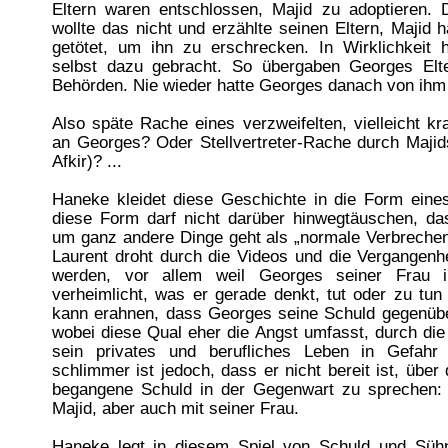
Eltern waren entschlossen, Majid zu adoptieren.
wollte das nicht und erzählte seinen Eltern, Majid
getötet, um ihn zu erschrecken. In Wirklichkeit h
selbst dazu gebracht. So übergaben Georges Elt
Behörden. Nie wieder hatte Georges danach von ihm 
Also späte Rache eines verzweifelten, vielleicht 
an Georges? Oder Stellvertreter-Rache durch Majid
Afkir)? ...
Haneke kleidet diese Geschichte in die Form eines
diese Form darf nicht darüber hinwegtäuschen, d
um ganz andere Dinge geht als „normale Verbrechen
Laurent droht durch die Videos und die Vergangenhe
werden, vor allem weil Georges seiner Frau 
verheimlicht, was er gerade denkt, tut oder zu tu
kann erahnen, dass Georges seine Schuld gegenüber
wobei diese Qual eher die Angst umfasst, durch di
sein privates und berufliches Leben in Gefahr 
schlimmer ist jedoch, dass er nicht bereit ist, über
begangene Schuld in der Gegenwart zu sprechen: 
Majid, aber auch mit seiner Frau.
Haneke legt in diesem Spiel von Schuld und Süh