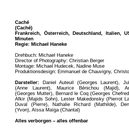
Caché
(Caché)
Frankreich, Österreich, Deutschland, Italien, 
Minuten
Regie: Michael Haneke
Drehbuch: Michael Haneke
Director of Photography: Christian Berger
Montage: Michael Hudecek, Nadine Muse
Produktionsdesign: Emmanuel de Chauvigny, Christ
Darsteller:
Daniel Auteuil (Georges Laurent), Jul
(Anne Laurent), Maurice Bénichou (Majid), An
(Georges Mutter), Bernard le Coq (Georges Chefred
Afkir (Majids Sohn), Lester Makedonsky (Pierrot La
Duval (Pierre), Nathalie Richard (Mathilde), De
(Yvon), Aïssa Maïga (Chantal)
Alles verborgen – alles offenbar