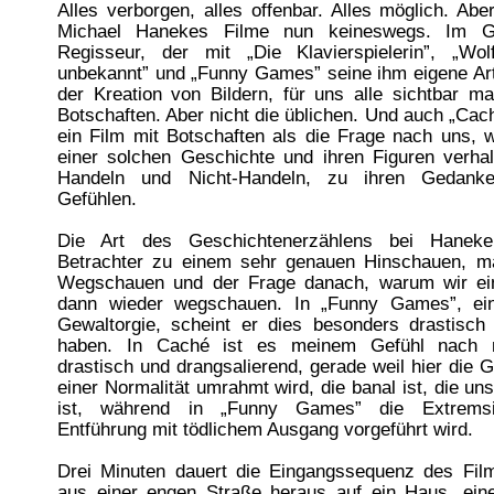
Alles verborgen, alles offenbar. Alles möglich. Aber
Michael Hanekes Filme nun keineswegs. Im Ge
Regisseur, der mit „Die Klavierspielerin”, „Wolf
unbekannt” und „Funny Games” seine ihm eigene Art
der Kreation von Bildern, für uns alle sichtbar ma
Botschaften. Aber nicht die üblichen. Und auch „Cach
ein Film mit Botschaften als die Frage nach uns, 
einer solchen Geschichte und ihren Figuren verhal
Handeln und Nicht-Handeln, zu ihren Gedank
Gefühlen.
Die Art des Geschichtenerzählens bei Hanek
Betrachter zu einem sehr genauen Hinschauen, 
Wegschauen und der Frage danach, warum wir ei
dann wieder wegschauen. In „Funny Games”, ein
Gewaltorgie, scheint er dies besonders drastisch 
haben. In Caché ist es meinem Gefühl nach n
drastisch und drangsalierend, gerade weil hier die 
einer Normalität umrahmt wird, die banal ist, die uns
ist, während in „Funny Games” die Extremsit
Entführung mit tödlichem Ausgang vorgeführt wird.
Drei Minuten dauert die Eingangssequenz des Fil
aus einer engen Straße heraus auf ein Haus, ei