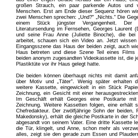
großen Strauch, ein paar parkende Autos und v
Menschen. Erst am Ende dieser Sequenz hören wi
zwei Menschen sprechen: „Und?” „Nichts.” Die Gege
einem Stück jüngster Vergangenheit. Der L
Literatursendung im Fernsehen, Georges Laurent (D
und seine Frau Anne (Juliette Binoche), die bei
arbeitet, schauen sich ein Video an. Jetzt wissen
Eingangsszene das Haus der beiden zeigt, auch wie
Haus betreten und diese Szene Teil eines Films 
beiden anonym zugesandten Videokassette ist, die j
Plastiktüte vor ihr Haus gelegt hatte.
Die beiden können überhaupt nichts mit damit anfa
über Motiv und „Täter”. Wenig später erhalten d
weitere Kassette, eingewickelt in ein Stück Papie
Zeichnung, ein Gesicht mit einer herausgestreckte
Im Geschäft erhält Georges eine Postkarte mit
Zeichnung. Weitere Kassetten folgen, eine erhält 
Chefredakteur. Der zwölfjährige Sohn der beiden, P
Makedonsky), erhält die gleiche Postkarte in der Sch
abgesandt von seinem Vater. Eine dritte Kassette l
die Tür, klingelt, und Anne, schon mehr als verzwe
alles, zeigt sie den gerade zum Essen und Plaude