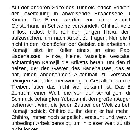
Auf der anderen Seite des Tunnels jedoch verkehr
der Zweiteilung in anweisende Erwachsene 
Kinder. Die Eltern werden von einer zunäc
Geisterhand in Schweine verwandelt. Chihiro, verzw
hilflos, ratlos, trifft auf den jungen Haku, der
aufzusuchen, um nach Arbeit zu fragen. Nur die
nicht in den Kochtöpfen der Geister, die arbeiten, a
Kamajii sitzt im Keller eines an eine Pag
Badehauses. Flinke, kleine, wuselige Gestal
achtarmigen Kamajii die Briketts heran, um den r
heizen, der den Gästen des Badehauses, das et
hat, einen angenehmen Aufenthalt zu verschaf
reinigen sich, die merkwürdigen Gestalten wärm
Treiben, über das nicht viel bekannt ist. Das 
Zentrum einer Welt, die von der schrulligen, dic
Schmuck behängten Yubaba mit den großen Augen,
beherrscht wird, die jeden Zauber der Welt zu beh
Kamajii schickt Chihiro zu ihr, denn er hat mehr 
Chihiro, immer noch ängstlich, erstaunt und verwir
unbedingt Arbeit benötigt, um in dieser Welt zu üb
nicht locker.