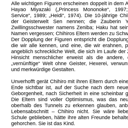
Alle wichtigen Figuren erscheinen doppelt in dem 
Hayao Miyazaki („Princess Mononoke“, 1997; 
Service“, 1989; „Heidi“, 1974). Die 10-jährige Ch
der Geisterwelt Sen nennen; die Zauberin 
Zwillingsschwester namens Zeniba; Haku hat sei
Namen vergessen; Chihiros Eltern werden zu Schw
Der Dopplung der Figuren entspricht die Dopplung
die wir alle kennen, und eine, die wir erahnen, p
angeblich schreckliche Welt, die sich im Laufe der Ze
Hinsicht menschlicher erweist als die andere, di
„vernünftige“ Welt ohne Geister, Hexerei, verw
und merkwürdige Gestalten.
Unverhofft gerät Chihiro mit ihren Eltern durch ei
Ende sichtbar ist, auf der Suche nach dem neu
Geborgenheit, nach Sicherheit in eine scheinbar 
Die Eltern sind voller Optimismus, was das ne
oberhalb des Tunnels zu erkennen glauben, anbe
Lebensabschnitt – Chihiro nicht. Sie wäre liebe
Schule geblieben, hätte ihre alten Freunde behalt
gehorchen. Sie ist das Kind.