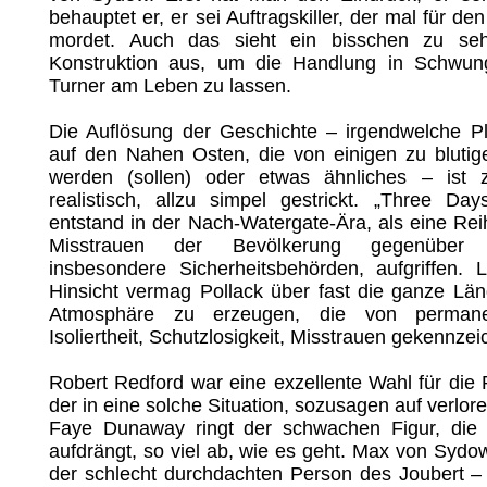
behauptet er, er sei Auftragskiller, der mal für de
mordet. Auch das sieht ein bisschen zu seh
Konstruktion aus, um die Handlung in Schwun
Turner am Leben zu lassen.
Die Auflösung der Geschichte – irgendwelche Pl
auf den Nahen Osten, die von einigen zu bluti
werden (sollen) oder etwas ähnliches – ist 
realistisch, allzu simpel gestrickt. „Three Da
entstand in der Nach-Watergate-Ära, als eine Re
Misstrauen der Bevölkerung gegenüber
insbesondere Sicherheitsbehörden, aufgriffen. L
Hinsicht vermag Pollack über fast die ganze Lä
Atmosphäre zu erzeugen, die von permane
Isoliertheit, Schutzlosigkeit, Misstrauen gekennzeic
Robert Redford war eine exzellente Wahl für die
der in eine solche Situation, sozusagen auf verlor
Faye Dunaway ringt der schwachen Figur, die
aufdrängt, so viel ab, wie es geht. Max von Sydow
der schlecht durchdachten Person des Joubert – 