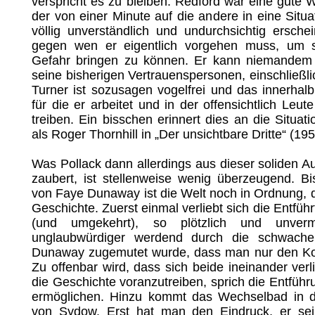
verspricht es zu bleiben. Redford war eine gute 
der von einer Minute auf die andere in eine Situa
völlig unverständlich und undurchsichtig erschei
gegen wen er eigentlich vorgehen muss, um 
Gefahr bringen zu können. Er kann niemandem 
seine bisherigen Vertrauenspersonen, einschließlic
Turner ist sozusagen vogelfrei und das innerhalb
für die er arbeitet und in der offensichtlich Leut
treiben. Ein bisschen erinnert dies an die Situat
als Roger Thornhill in „Der unsichtbare Dritte“ (19
Was Pollack dann allerdings aus dieser soliden 
zaubert, ist stellenweise wenig überzeugend. B
von Faye Dunaway ist die Welt noch in Ordnung, d
Geschichte. Zuerst einmal verliebt sich die Entführ
(und umgekehrt), so plötzlich und unverm
unglaubwürdiger werdend durch die schwache
Dunaway zugemutet wurde, dass man nur den Kop
Zu offenbar wird, dass sich beide ineinander ve
die Geschichte voranzutreiben, sprich die Entführ
ermöglichen. Hinzu kommt das Wechselbad in 
von Sydow. Erst hat man den Eindruck, er se