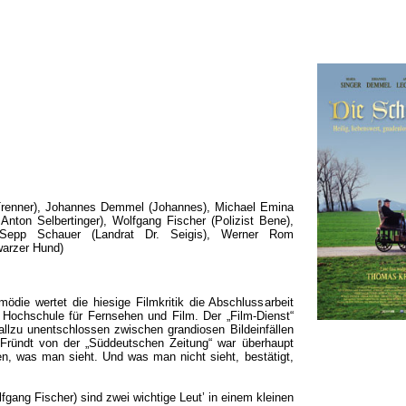
renner), Johannes Demmel (Johannes), Michael Emina
 Anton Selbertinger), Wolfgang Fischer (Polizist Bene),
, Sepp Schauer (Landrat Dr. Seigis), Werner Rom
warzer Hund)
die wertet die hiesige Filmkritik die Abschlussarbeit
Hochschule für Fernsehen und Film. Der „Film-Dienst“
„allzu unentschlossen zwischen grandiosen Bildeinfällen
ründt von der „Süddeutschen Zeitung“ war überhaupt
den, was man sieht. Und was man nicht sieht, bestätigt,
gang Fischer) sind zwei wichtige Leut’ in einem kleinen