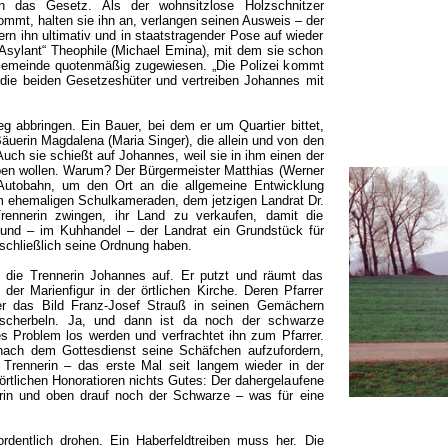
rn das Gesetz. Als der wohnsitzlose Holzschnitzer
mt, halten sie ihn an, verlangen seinen Ausweis – der
ern ihn ultimativ und in staatstragender Pose auf wieder
„Asylant“ Theophile (Michael Emina), mit dem sie schon
 Gemeinde quotenmäßig zugewiesen. „Die Polizei kommt
 die beiden Gesetzeshüter und vertreiben Johannes mit
eg abbringen. Ein Bauer, bei dem er um Quartier bittet,
 Bäuerin Magdalena (Maria Singer), die allein und von den
uch sie schießt auf Johannes, weil sie in ihm einen der
iben wollen. Warum? Der Bürgermeister Matthias (Werner
Autobahn, um den Ort an die allgemeine Entwicklung
 ehemaligen Schulkameraden, dem jetzigen Landrat Dr.
rennerin zwingen, ihr Land zu verkaufen, damit die
und – im Kuhhandel – der Landrat ein Grundstück für
 schließlich seine Ordnung haben.
die Trennerin Johannes auf. Er putzt und räumt das
der Marienfigur in der örtlichen Kirche. Deren Pfarrer
er das Bild Franz-Josef Strauß in seinen Gemächern
verscherbeln. Ja, und dann ist da noch der schwarze
ses Problem los werden und verfrachtet ihn zum Pfarrer.
 nach dem Gottesdienst seine Schäfchen aufzufordern,
 Trennerin – das erste Mal seit langem wieder in der
 örtlichen Honoratioren nichts Gutes: Der dahergelaufene
nerin und oben drauf noch der Schwarze – was für eine
dentlich drohen. Ein Haberfeldtreiben muss her. Die