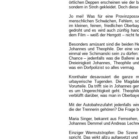
örtlichen Deppen erscheinen wie der b
sondern in Stroh gekleidet. Doch diese 
Jo mei! Was für eine Provinzposse
menschlichen Schwächen, Fehlern, sc
im kleinen, feinen, friedlichen Oberba
gedroht und es wird auch zünftig handg
dem Film – weiß der Herrgott – nicht fe
Besonders amüsant sind die beiden He
Johannes und Theophile. Der eine vo
einmal wie Schimanski sein zu dürfen:
Chance – jedenfalls was die Ballerei a
Dreieinigkeit Johannes, Theophile u
was ein Dorfpolizist so alles vermag.
Kronthaler desavouiert die ganze m
urbayerische Tugenden. Die Magdale
Vorurteile. Da trifft sie in Johannes 
es um Ungerechtigkeit geht. Theophi
verblüfft darüber, was man in Oberbaye
Mit der Autobahnzufahrt jedenfalls wi
die der Trennerin gehören? Die Frage 
Maria Singer, bekannt aus Fernsehen,
Johannes Demmel und Andreas Lechner 
Einziger Wermutstropfen: Die Szene 
spricht. Das wirkt allzu aufgesetzt und 