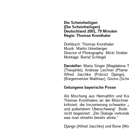
Die Scheinheiligen
(Die Scheinheiligen)
Deutschland 2001, 79 Minuten
Regie: Thomas Kronthaler
Drehbuch: Thomas Kronthaler
Musik: Martin Unterberger
Director of Photography: Micki Stoiber
Montage: Bernd Schlegel
Darsteller:
Maria Singer (Magdalena T
(Theophile), Andreas Lechner (Pfarrer
Alfred Jaschke (Polizist Django)
(Bürgermeister Matthias), Gismo (Sch
Gelungene bayerische Posse
Als Mischung aus Heimatfilm und Komö
Thomas Kronthalers an der Münchner 
kritisiert, die Inszenierung schwanke 
und pubertärem Überschwang“. Bodo F
nicht begeistert: „Die Dialoge verkün
was man ohnehin bereits ahnte.“
Django (Alfred Jaschke) und Bene (Wolf