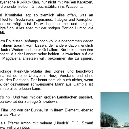
ayerische Ku-Klux-Klan, nur nicht mit weißen Kapuzen,
drohende Treiben fällt buchstäblich ins Wasser ...
! Kronthaler legt so ziemlich alles offen, was an
hlechten Gedanken, Egoismus, Habgier und Korruption
yern so möglich ist. Da wird gemauschelt und intrigiert,
reiflich. Alles aber mit der nötigen Portion Humor, die
hlt.
rrn Polizisten, anfangs noch völlig eingenommen gegen
n ihnen träumt vom Essen, der andere davon, endlich
 lauter Weiber und lauter Geballere. Sie bekommen ihre
ngeht. Als der Landrat seine beiden Leibwächter auf die
nd Magdalena ansetzen will, bekommen die zu spüren,
ickrige Klein-Klein-Mafia des Dorfes und beschwört
na ist so eine Urbayerin: Herz, Verstand und ohne
genau den Richtigen. Der kennt nämlich auch nichts, wenn
le, der gezwungen schweigsame Mann aus Gambia, ist
rn so alles erleben kann.
rd’s nix. Und was mit den großen Landflächen passiert,
beantwortet der zünftige Showdown.
 Film und von der Bühne, ist in ihrem Element, ebenso
als Pfarrer.
als Pfarrer Anton mit seinem „Überich“ F. J. Strauß
war völlig unnötig.