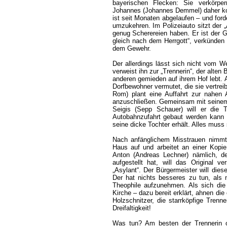
bayerischen Flecken: Sie verkörpe
Johannes (Johannes Demmel) daher kom
ist seit Monaten abgelaufen – und ford
umzukehren. Im Polizeiauto sitzt der 
genug Scherereien haben. Er ist der
gleich nach dem Herrgott“, verkünden
dem Gewehr.
Der allerdings lässt sich nicht vom W
verweist ihn zur „Trennerin“, der alten
anderen gemieden auf ihrem Hof lebt. A
Dorfbewohner vermutet, die sie vertre
Rom) plant eine Auffahrt zur nahen 
anzuschließen. Gemeinsam mit seinem
Seigis (Sepp Schauer) will er die T
Autobahnzufahrt gebaut werden kann 
seine dicke Tochter erhält. Alles muss
Nach anfänglichem Misstrauen nimmt 
Haus auf und arbeitet an einer Kopie 
Anton (Andreas Lechner) nämlich, d
aufgestellt hat, will das Original 
„Asylant“. Der Bürgermeister will die
Der hat nichts besseres zu tun, als
Theophile aufzunehmen. Als sich die
Kirche – dazu bereit erklärt, ahnen die
Holzschnitzer, die starrköpfige Tren
Dreifaltigkeit!
Was tun? Am besten der Trennerin or