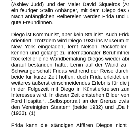
(Ashley Judd) und der Maler David Siqueiros (A
ein feuriger Stalin-Anhänger, mit dem Diego des ö
Nach anfänglichen Reibereien werden Frida und L
gute Freundinnen.
Diego ist Kommunist, aber kein Stalinist. Auch Frida 
orientiert. Trotzdem wird Diego 1930 ins Museum o
New York eingeladen, lernt Nelson Rockefeller
kennen und gelangt zu internationaler Berühmtheit
Rockefeller eine Wandbemalung Diegos wieder abr
darauf bestanden hatte, Lenin auf der Wand zu p
Schwangerschaft Fridas während der Reise durch 
beide für kurze Zeit hoffen, doch Frida erleidet ei
weiteres äußerst einschneidendes Erlebnis für die 
in der Folgezeit mit Diego in Künstlerkreisen zu
Interesses wird. In dieser Zeit entstehen Bilder vo
Ford Hospital“, „Selbstportrait an der Grenze zw
den Vereinigten Staaten“ (beide 1932) und „Da 
(1933). (1)
Frida kann die ständigen Affären Diegos nicht 