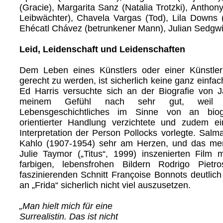
(Gracie), Margarita Sanz (Natalia Trotzki), Anthony
Leibwächter), Chavela Vargas (Tod), Lila Downs 
Ehécatl Chávez (betrunkener Mann), Julian Sedgwi
Leid, Leidenschaft und Leidenschaften
Dem Leben eines Künstlers oder einer Künstler
gerecht zu werden, ist sicherlich keine ganz einfa
Ed Harris versuchte sich an der Biografie von 
meinem Gefühl nach sehr gut, weil 
Lebensgeschichtliches im Sinne von an biog
orientierter Handlung verzichtete und zudem ei
Interpretation der Person Pollocks vorlegte. Salm
Kahlo (1907-1954) sehr am Herzen, und das m
Julie Taymor („Titus“, 1999) inszenierten Film m
farbigen, lebensfrohen Bildern Rodrigo Piet
faszinierenden Schnitt Françoise Bonnots deutlich
an „Frida“ sicherlich nicht viel auszusetzen.
„Man hielt mich für eine
Surrealistin. Das ist nicht