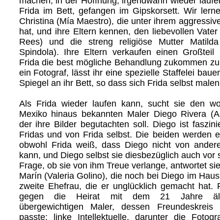
machen, in der Hoffnung, irgendwann wieder laufe
Frida im Bett, gefangen im Gipskorsett. Wir lern
Christina (Mía Maestro), die unter ihrem aggressi
hat, und ihre Eltern kennen, den liebevollen Vate
Rees) und die streng religiöse Mutter Matilda
Spindola). Ihre Eltern verkaufen einen Großtei
Frida die best mögliche Behandlung zukommen zu l
ein Fotograf, lässt ihr eine spezielle Staffelei bau
Spiegel an ihr Bett, so dass sich Frida selbst male
Als Frida wieder laufen kann, sucht sie den wo
Mexiko hinaus bekannten Maler Diego Rivera (Al
der ihre Bilder begutachten soll. Diego ist faszin
Fridas und von Frida selbst. Die beiden werden ei
obwohl Frida weiß, dass Diego nicht von ander
kann, und Diego selbst sie diesbezüglich auch vor s
Frage, ob sie von ihm Treue verlange, antwortet sie:
Marín (Valeria Golino), die noch bei Diego im Hau
zweite Ehefrau, die er unglücklich gemacht hat. 
gegen die Heirat mit dem 21 Jahre älte
übergewichtigen Maler, dessen Freundeskreis
passte: linke Intellektuelle, darunter die Fotogr