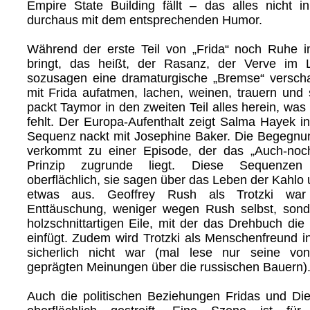
Empire State Building fällt – das alles nicht i
durchaus mit dem entsprechenden Humor.
Während der erste Teil von „Frida“ noch Ruhe i
bringt, das heißt, der Rasanz, der Verve im
sozusagen eine dramaturgische „Bremse“ verscha
mit Frida aufatmen, lachen, weinen, trauern und 
packt Taymor in den zweiten Teil alles herein, was
fehlt. Der Europa-Aufenthalt zeigt Salma Hayek i
Sequenz nackt mit Josephine Baker. Die Begegnun
verkommt zu einer Episode, der das „Auch-noch
Prinzip zugrunde liegt. Diese Sequenzen 
oberflächlich, sie sagen über das Leben der Kahlo
etwas aus. Geoffrey Rush als Trotzki war
Enttäuschung, weniger wegen Rush selbst, sond
holzschnittartigen Eile, mit der das Drehbuch die
einfügt. Zudem wird Trotzki als Menschenfreund int
sicherlich nicht war (mal lese nur seine von 
geprägten Meinungen über die russischen Bauern)
Auch die politischen Beziehungen Fridas und Di