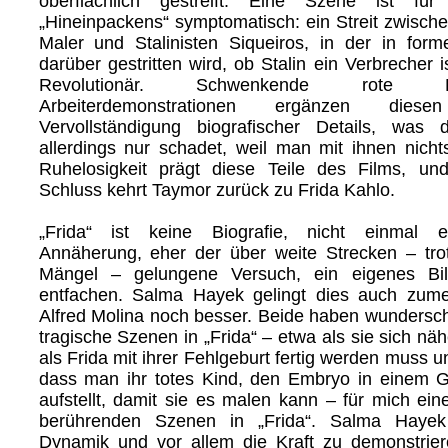
oberflächlich gestreift. Eine Szene ist fü
„Hineinpackens“ symptomatisch: ein Streit zwisc
Maler und Stalinisten Siqueiros, in der in form
darüber gestritten wird, ob Stalin ein Verbrecher 
Revolutionär. Schwenkende rote
Arbeiterdemonstrationen ergänzen di
Vervollständigung biografischer Details, was
allerdings nur schadet, weil man mit ihnen nich
Ruhelosigkeit prägt diese Teile des Films, u
Schluss kehrt Taymor zurück zu Frida Kahlo.
„Frida“ ist keine Biografie, nicht einmal e
Annäherung, eher der über weite Strecken – tro
Mängel – gelungene Versuch, ein eigenes Bi
entfachen. Salma Hayek gelingt dies auch zume
Alfred Molina noch besser. Beide haben wundersc
tragische Szenen in „Frida“ – etwa als sie sich nä
als Frida mit ihrer Fehlgeburt fertig werden muss u
dass man ihr totes Kind, den Embryo in einem G
aufstellt, damit sie es malen kann – für mich ei
berührenden Szenen in „Frida“. Salma Hayek 
Dynamik und vor allem die Kraft zu demonstrier