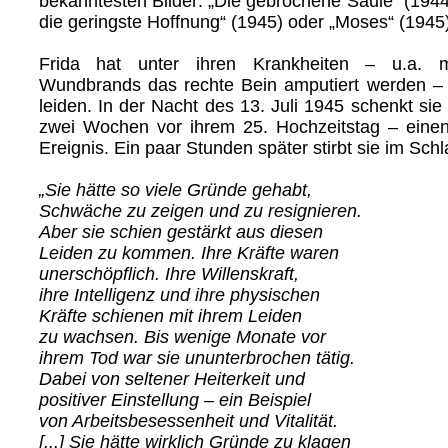
bekanntesten Bilder: „Die gebrochene Säule“ (1944),
die geringste Hoffnung“ (1945) oder „Moses“ (1945)
Frida hat unter ihren Krankheiten – u.a.
Wundbrands das rechte Bein amputiert werden – 
leiden. In der Nacht des 13. Juli 1945 schenkt si
zwei Wochen vor ihrem 25. Hochzeitstag – eine
Ereignis. Ein paar Stunden später stirbt sie im Schla
„Sie hätte so viele Gründe gehabt,
Schwäche zu zeigen und zu resignieren.
Aber sie schien gestärkt aus diesen
Leiden zu kommen. Ihre Kräfte waren
unerschöpflich. Ihre Willenskraft,
ihre Intelligenz und ihre physischen
Kräfte schienen mit ihrem Leiden
zu wachsen. Bis wenige Monate vor
ihrem Tod war sie ununterbrochen tätig.
Dabei von seltener Heiterkeit und
positiver Einstellung – ein Beispiel
von Arbeitsbesessenheit und Vitalität.
[...] Sie hätte wirklich Gründe zu klagen