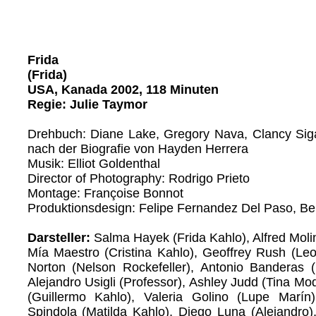
Frida
(Frida)
USA, Kanada 2002, 118 Minuten
Regie: Julie Taymor
Drehbuch: Diane Lake, Gregory Nava, Clancy Sig
nach der Biografie von Hayden Herrera
Musik: Elliot Goldenthal
Director of Photography: Rodrigo Prieto
Montage: Françoise Bonnot
Produktionsdesign: Felipe Fernandez Del Paso, Ber
Darsteller:
Salma Hayek (Frida Kahlo), Alfred Moli
Mía Maestro (Cristina Kahlo), Geoffrey Rush (Leo
Norton (Nelson Rockefeller), Antonio Banderas (
Alejandro Usigli (Professor), Ashley Judd (Tina Mo
(Guillermo Kahlo), Valeria Golino (Lupe Marín)
Spindola (Matilda Kahlo), Diego Luna (Alejandro)