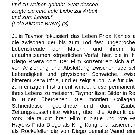
und zu weinen gehabt. Statt dessen
zeigte sie eine tiefe Liebe zur Arbeit
und zum Leben.“
(Lola Alvarez Bravo) (3)
Julie Taymor fokussiert das Leben Frida Kahlos 
die zwischen der bis zum Tod fast ungebrochen
Lebensfreude der Malerin und ihrem la
unaufhaltsamen körperlichen Verfall hier, die in 
Diego Rivera dort. Der Film konzentriert sich auf
von Anziehung und Abstoßung zwischen seelisch
Lebendigkeit und physischer Schwäche, zwi
bitterem Zerwürfnis, und er zeigt auch, wie für die
zum einzigen Instrument wurde, diese permanent
ihres Lebens zu meistern. Taymor lässt Bilder in Rea
in Bilder übergehen. Sie montiert Collag
Schneidetisch geordnete und durch Zaub
Zeitungsausschnitte wirken, über die Ankunft d
York. Sie taucht ihren Film in blaue und rote F
Hayeks Frida Diego als King Kong phantasieren,
als Rockefeller die von Diego bemalte Wand ein