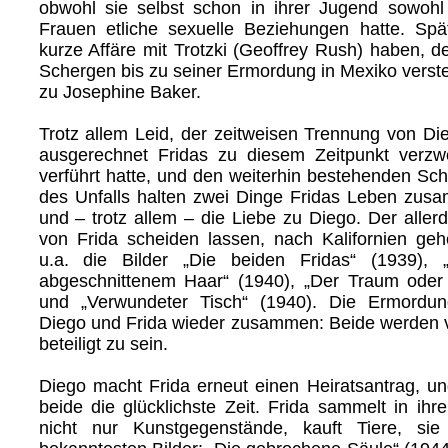
obwohl sie selbst schon in ihrer Jugend sowoh
Frauen etliche sexuelle Beziehungen hatte. Spä
kurze Affäre mit Trotzki (Geoffrey Rush) haben, de
Schergen bis zu seiner Ermordung in Mexiko verste
zu Josephine Baker.
Trotz allem Leid, der zeitweisen Trennung von D
ausgerechnet Fridas zu diesem Zeitpunkt verzwe
verführt hatte, und den weiterhin bestehenden Sc
des Unfalls halten zwei Dinge Fridas Leben zus
und – trotz allem – die Liebe zu Diego. Der allerd
von Frida scheiden lassen, nach Kalifornien ge
u.a. die Bilder „Die beiden Fridas“ (1939), „S
abgeschnittenem Haar“ (1940), „Der Traum oder 
und „Verwundeter Tisch“ (1940). Die Ermordung
Diego und Frida wieder zusammen: Beide werden v
beteiligt zu sein.
Diego macht Frida erneut einen Heiratsantrag, un
beide die glücklichste Zeit. Frida sammelt in ih
nicht nur Kunstgegenstände, kauft Tiere, si