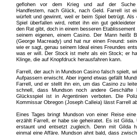
geflohen vor dem Krieg und auf der Suche
Handfestem, nach Glück, nach Geld. Farrell ist ei
würfelt und gewinnt, weil er beim Spiel betrügt. Al
Spiel überfallen wird, rettet ihn ein gut gekleidete
den Rat gibt, doch in einem besseren Etablissement 
seinem eigenen, einem Casino. Der Mann heißt B
(George Macready) und hat nur einen Freund: sein
wie er sagt, genau seinem Ideal eines Freundes entsp
was er will. Der Stock ist mehr als ein Stock; er h
Klinge, die auf Knopfdruck herausfahren kann.
Farrell, der auch in Mundson Casino falsch spielt, 
Aufpassern erwischt. Aber irgend etwas gefällt Mun
Farrell, und er stellt ihn ein, um das Casino zu leite
schnell, dass Mundson noch andere Geschäfte b
Glücksspiel ist in Argentinien verboten. Die Poli
Kommissar Obregon (Joseph Calleia) lässt Farrell a
Eines Tages bringt Mundson von einer Reise eine
erzählt Farrell, er habe sie geheiratet. Es ist Gilda. 
erstaunt und entsetzt zugleich. Denn mit Gilda h
einmal eine Affäre. Mundson ahnt bald, dass zwisc