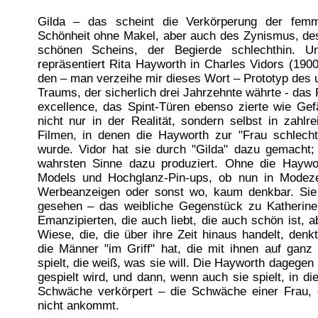
Gilda – das scheint die Verkörperung der femm
Schönheit ohne Makel, aber auch des Zynismus, de
schönen Scheins, der Begierde schlechthin. Un
repräsentiert Rita Hayworth in Charles Vidors (1900
den – man verzeihe mir dieses Wort – Prototyp des 
Traums, der sicherlich drei Jahrzehnte währte - das 
excellence, das Spint-Türen ebenso zierte wie Gef
nicht nur in der Realität, sondern selbst in zahlr
Filmen, in denen die Hayworth zur "Frau schlechth
wurde. Vidor hat sie durch "Gilda" dazu gemacht;
wahrsten Sinne dazu produziert. Ohne die Haywo
Models und Hochglanz-Pin-ups, ob nun in Modezeit
Werbeanzeigen oder sonst wo, kaum denkbar. Sie i
gesehen – das weibliche Gegenstück zu Katherine
Emanzipierten, die auch liebt, die auch schön ist, 
Wiese, die, die über ihre Zeit hinaus handelt, denkt
die Männer "im Griff" hat, die mit ihnen auf gan
spielt, die weiß, was sie will. Die Hayworth dagegen i
gespielt wird, und dann, wenn auch sie spielt, in d
Schwäche verkörpert – die Schwäche einer Frau, d
nicht ankommt.