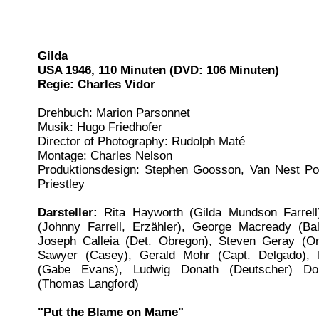
Gilda
USA 1946, 110 Minuten (DVD: 106 Minuten)
Regie: Charles Vidor
Drehbuch: Marion Parsonnet
Musik: Hugo Friedhofer
Director of Photography: Rudolph Maté
Montage: Charles Nelson
Produktionsdesign: Stephen Goosson, Van Nest Pol
Priestley
Darsteller:
Rita Hayworth (Gilda Mundson Farrell
(Johnny Farrell, Erzähler), George Macready (Bal
Joseph Calleia (Det. Obregon), Steven Geray (On
Sawyer (Casey), Gerald Mohr (Capt. Delgado),
(Gabe Evans), Ludwig Donath (Deutscher) Do
(Thomas Langford)
"Put the Blame on Mame"