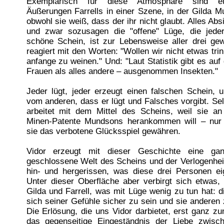
Exemplarisch für diese Atmosphäre sind e
Äußerungen Farrells in einer Szene, in der Gilda M
obwohl sie weiß, dass der ihr nicht glaubt. Alles Abs
und zwar sozusagen die "offene" Lüge, die jeder
schöne Schein, ist zur Lebensweise aller drei gew
reagiert mit den Worten: "Wollen wir nicht etwas tri
anfange zu weinen." Und: "Laut Statistik gibt es au
Frauen als alles andere – ausgenommen Insekten."
Jeder lügt, jeder erzeugt einen falschen Schein, 
vom anderen, dass er lügt und Falsches vorgibt. Sel
arbeitet mit dem Mittel des Scheins, weil sie an
Minen-Patente Mundsons herankommen will – nur 
sie das verbotene Glücksspiel gewähren.
Vidor erzeugt mit dieser Geschichte eine gan
geschlossene Welt des Scheins und der Verlogenhei
hin- und hergerissen, was diese drei Personen eige
Unter dieser Oberfläche aber verbirgt sich etwas,
Gilda und Farrell, was mit Lüge wenig zu tun hat: d
sich seiner Gefühle sicher zu sein und sie anderen 
Die Erlösung, die uns Vidor darbietet, erst ganz zu
das gegenseitige Eingeständnis der Liebe zwisc