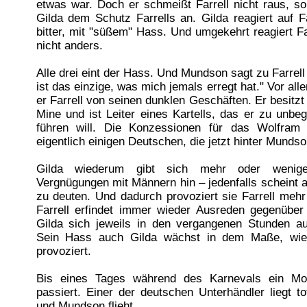
etwas war. Doch er schmeißt Farrell nicht raus, so
Gilda dem Schutz Farrells an. Gilda reagiert auf Fa
bitter, mit "süßem" Hass. Und umgekehrt reagiert Fa
nicht anders.
Alle drei eint der Hass. Und Mundson sagt zu Farrel
ist das einzige, was mich jemals erregt hat." Vor all
er Farrell von seinen dunklen Geschäften. Er besitz
Mine und ist Leiter eines Kartells, das er zu unbe
führen will. Die Konzessionen für das Wolfram
eigentlich einigen Deutschen, die jetzt hinter Mundso
Gilda wiederum gibt sich mehr oder wenig
Vergnügungen mit Männern hin – jedenfalls scheint a
zu deuten. Und dadurch provoziert sie Farrell meh
Farrell erfindet immer wieder Ausreden gegenübe
Gilda sich jeweils in den vergangenen Stunden au
Sein Hass auch Gilda wächst in dem Maße, wie 
provoziert.
Bis eines Tages während des Karnevals ein Mo
passiert. Einer der deutschen Unterhändler liegt 
und Mundson flieht ...