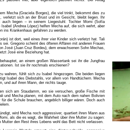
llem Mecha (Graciela Borges), die viel trinkt, bekommt dies zu
, verletzt sich an der Brust und im Gesicht, bleibt liegen. Ihr
t auch liegen – in seinem Liegestuhl. Tochter Momi (Sofía
e Isabel (Andrea López) helfen Mecha auf, die sich wehrt, aber
n ins Krankenhaus gefahren zu werden.
 ist dort, weil eines ihrer vier Kinder sich verletzt hat. Tali
s sei. Gregorio scheint des öfteren Affären mit anderen Frauen
n von José (Juan Cruz Bordeu), dem erwachsenen Sohn Mechas,
etzt José eine Beziehung hat.
behauptet, an einem großen Wassertank sei ihr die Jungfrau
tionen. Ist sie ihr nochmals erschienen?
u wahren, fühlt sich zu Isabel hingezogen. Die beiden liegen
tigt Isabel des Diebstahls, vor allem von Handtüchern. Mecha
en, und auf ihren Mann, der nichts tauge.
gen sich am Staudamm, wo sie versuchen, große Fische mit
ali und Mecha planen, mit dem Auto nach dem nahen Bolivien
r für die Schule brauchen, angeblich billiger wären. Doch auch
ielem.
ndigt, wird Mecha noch aggressiver, quartiert ihren Mann aus
i, als die es wagt, die Wahrheit über ihre Mutter zu sagen:
n Mutter den Rest ihres Lebens wohl das Bett nicht verlassen.