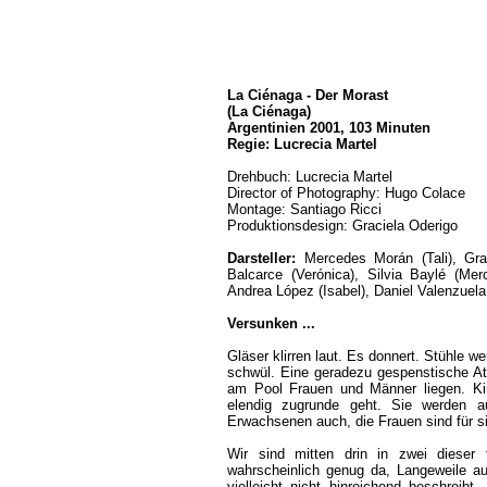
La Ciénaga - Der Morast
(La Ciénaga)
Argentinien 2001, 103 Minuten
Regie: Lucrecia Martel
Drehbuch: Lucrecia Martel
Director of Photography: Hugo Colace
Montage: Santiago Ricci
Produktionsdesign: Graciela Oderigo
Darsteller:
Mercedes Morán (Tali), Grac
Balcarce (Verónica), Silvia Baylé (Me
Andrea López (Isabel), Daniel Valenzuela 
Versunken ...
Gläser klirren laut. Es donnert. Stühle we
schwül. Eine geradezu gespenstische At
am Pool Frauen und Männer liegen. Kin
elendig zugrunde geht. Sie werden a
Erwachsenen auch, die Frauen sind für s
Wir sind mitten drin in zwei dieser t
wahrscheinlich genug da, Langeweile a
vielleicht nicht hinreichend beschreibt.