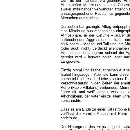
Der mit der Handkamera gedrehte Film 
Atmosphäre. Martel erzählt keine Geschic
zweier miteinander verwandter argentini
unausgesprochener Rassismus gegenüber 
Menschen auszeichnet.
Der scheinbar gezeigte Alltag entpuppt 
eine Mischung aus mechanisch eingespie
Atmosphäre, in der Gefühle – außer de
aufbrechenden Aggressionen – kaum eine
an Kindern – Mecha und Tali und ihre Mä
(oder auch nicht) verdeckt allenthalbe
Erscheinen der Jungfrau scheint die A
geredet wird – hervorzuholen, aber au
Langeweile.
Einzig Momi und Isabel scheinen Ausna
Isabel hingezogen. Aber sie kann diese 
auch nicht, ob es die Liebe zu einer Fr
Verschwisterung in den Zeiten der emot
Perro (Fabio Villafane) verbunden. Momi
Jahre alt und weiß genau, was sie vo
Alkoholikerin, der Vater ein zu allem unf
sonst nichts.
Dass es am Ende zu einer Katastrophe kom
verlässt die Familie Mechas mit Perro 
anders da.
Der Hintergrund des Films mag die schw