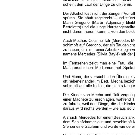
scheint den Lauf der Dinge zu diktieren.
Der Alkohol löst nicht die Zungen. Vor a
spüren. Sie säuft regelrecht – und stürzt
Mann Gregorio (Martín Adjemián) bleib
Bertolotto) und die junge Hausangestellt
nicht darum herum kommt, von den beide
Auch Mechas Cousine Tali (Mercedes Morán)
schimpft auf Gregorio, der ein Taugenicht
zu haben, u.a. mit einer Arbeitskollegi
namens Mercedes (Silvia Baylé) mit der j
Im Fernsehen zeigt man eine Frau, die 
Maria erschienen. Medienrummel. Spekula
Und Momi, die versucht, den Überblick z
oft nebeneinander im Bett. Mecha bezich
schimpft auf alle Indios, die nichts taugt
Die Kinder von Mecha und Tali vergnü
einer Machete zu erschlagen, während T
zu fahren, weil dort Dinge, die die Kinde
daraus wird nichts werden – wie aus so v
Als sich Mercedes für einen Besuch ankü
dem Schlafzimmer aus und beschimpft Mom
Sie sei eine Säuferin und würde wie dere