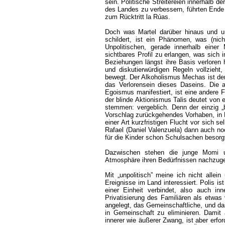
sein. Politische Streitereien innerhalb d
des Landes zu verbessern, führten Ende
zum Rücktritt la Rúas.
Doch was Martel darüber hinaus und u
schildert, ist ein Phänomen, was (nicht
Unpolitischen, gerade innerhalb einer 
sichtbares Profil zu erlangen, was sich i
Beziehungen längst ihre Basis verloren 
und diskutierwürdigen Regeln vollzieh
bewegt. Der Alkoholismus Mechas ist der 
das Verlorensein dieses Daseins. Die 
Egoismus manifestiert, ist eine andere 
der blinde Aktionismus Talis deutet von 
stemmen: vergeblich. Denn der einzig „
Vorschlag zurückgehendes Vorhaben, in B
einer Art kurzfristigen Flucht vor sich 
Rafael (Daniel Valenzuela) dann auch noc
für die Kinder schon Schulsachen besorg
Dazwischen stehen die junge Momi und
Atmosphäre ihren Bedürfnissen nachzugeh
Mit „unpolitisch” meine ich nicht allei
Ereignisse im Land interessiert. Polis i
einer Einheit verbindet, also auch i
Privatisierung des Familiären als etwas 
angelegt, das Gemeinschaftliche, und d
in Gemeinschaft zu eliminieren. Damit 
innerer wie äußerer Zwang, ist aber erfor