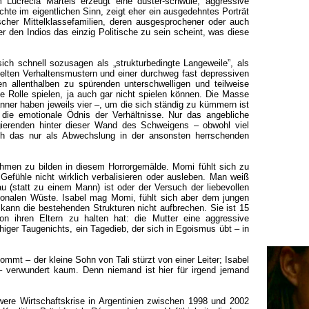
Lucrecia Martels erzeugt eine düster-schwüle, aggressive
hte im eigentlichen Sinn, zeigt eher ein ausgedehntes Porträt
scher Mittelklassefamilien, deren ausgesprochener oder auch
den Indios das einzig Politische zu sein scheint, was diese
sich schnell sozusagen als „strukturbedingte Langeweile”, als
lten Verhaltensmustern und einer durchweg fast depressiven
n allenthalben zu spürenden unterschwelligen und teilweise
 Rolle spielen, ja auch gar nicht spielen können. Die Masse
nner haben jeweils vier –, um die sich ständig zu kümmern ist
n die emotionale Ödnis der Verhältnisse. Nur das angebliche
gierenden hinter dieser Wand des Schweigens – obwohl viel
ch das nur als Abwechslung in der ansonsten herrschenden
hmen zu bilden in diesem Horrorgemälde. Momi fühlt sich zu
Gefühle nicht wirklich verbalisieren oder ausleben. Man weiß
au (statt zu einem Mann) ist oder der Versuch der liebevollen
ionalen Wüste. Isabel mag Momi, fühlt sich aber dem jungen
 kann die bestehenden Strukturen nicht aufbrechen. Sie ist 15
n ihren Eltern zu halten hat: die Mutter eine aggressive
ähiger Taugenichts, ein Tagedieb, der sich in Egoismus übt – in
mt – der kleine Sohn von Tali stürzt von einer Leiter; Isabel
– verwundert kaum. Denn niemand ist hier für irgend jemand
ere Wirtschaftskrise in Argentinien zwischen 1998 und 2002