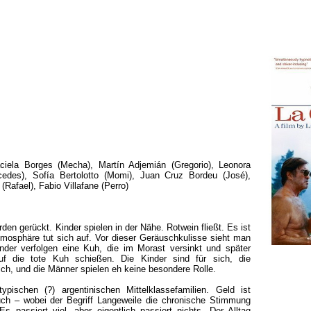
iela Borges (Mecha), Martín Adjemián (Gregorio), Leonora
rcedes), Sofía Bertolotto (Momi), Juan Cruz Bordeu (José),
(Rafael), Fabio Villafane (Perro)
rden gerückt. Kinder spielen in der Nähe. Rotwein fließt. Es ist
mosphäre tut sich auf. Vor dieser Geräuschkulisse sieht man
der verfolgen eine Kuh, die im Morast versinkt und später
uf die tote Kuh schießen. Die Kinder sind für sich, die
ich, und die Männer spielen eh keine besondere Rolle.
ypischen (?) argentinischen Mittelklassefamilien. Geld ist
uch – wobei der Begriff Langeweile die chronische Stimmung
 Es passiert viel, aber eigentlich passiert nichts. Der Alltag