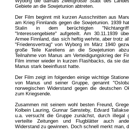
Wyborg die damals zweitgrößte Stadt des Lande
Gebiete an die Sowjetunion abtreten.
Der Film beginnt mit kurzen Ausschnitten aus Man
am Krieg Finnlands gegen die Sowjetunion. 1939 hat
Stalin in dem berüchtigten "Nichtangriff
"Interessengebiete" aufgeteilt. Am 30.11.1939 übe
Armee Finnland, das sich heftig wehrte, aber trotz a
"Friedensvertrag" von Wyborg im März 1940 gez
große Teile Kareliens an die Sowjetunion abzu
Teilnahme von Manus am Verteidigungskrieg der Fin
Film immer wieder in kurzen Flashbacks, da sie da
Manus stark beeinflusst hatte.
Der Film zeigt im folgenden einige wichtige Stationen
von Manus und seiner Gruppe, genannt "Osloba
norwegischen Widerstand gegen die deutschen O
zum Kriegsende.
Zusammen mit seinem wohl besten Freund, Grege
Kolbein Lauring, Gunnar Sønsteby, Edvard Tallakse
u.a. versucht die Gruppe zunächst, durch illegal 
verteilte Zeitungen und Flugblätter auch and
Widerstand zu gewinnen. Doch schnell merkt man, d