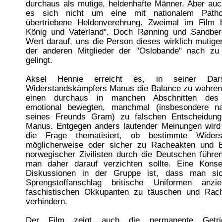
durchaus als mutige, heldenhafte Männer. Aber auc
es sich nicht um eine mit nationalem Path
übertriebene Heldenverehrung. Zweimal im Film 
König und Vaterland". Doch Rønning und Sandbe
Wert darauf, uns die Person dieses wirklich mutig
der anderen Mitglieder der "Oslobande" nach zu
gelingt.
Aksel Hennie erreicht es, in seiner Dars
Widerstandskämpfers Manus die Balance zu wahren.
einen durchaus in manchen Abschnitten des
emotional bewegten, manchmal (insbesondere 
seines Freunds Gram) zu falschen Entscheidung
Manus. Entgegen anders lautender Meinungen wird
die Frage thematisiert, ob bestimmte Widerst
möglicherweise oder sicher zu Racheakten und 
norwegischer Zivilisten durch die Deutschen führe
man daher darauf verzichten sollte. Eine Kons
Diskussionen in der Gruppe ist, dass man si
Sprengstoffanschlag britische Uniformen anz
faschistischen Okkupanten zu täuschen und Rac
verhindern.
Der Film zeigt auch die permanente Getrie