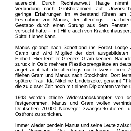
ausreicht. Durch Rechtsanwalt Hauge nimmt
Verbindung nach Großbritannien auf. Unvorsich
geringe Erfahrungen im Widerstand führen am 1
Festnahme von Manus, der allerdings – nachdem
Gestapo durch einen Sprung aus dem Fenster 
versucht hatte – mit Hilfe auch von Krankenhauspe
Spital fliehen kann.
Manus gelangt nach Schottland ins Forest Lodge 
Camp und wird Mitglied der dort ausgebildeten
Einheit. Hier lernt er Gregers Gram kennen. Nachd
zurück in Oslo mehrere Plastiksprengsätze an deut
angebracht hat, die allerdings nur teilweise ihren Z
fliehen Gram und Manus nach Stockholm. Dort lern
spätere Frau, Ida Nikoline Lindebræke, genannt "Ti
die zu dieser Zeit noch mit einem Diplomaten verheira
1943 werden etliche Widerstandskämpfer von d
festgenommen. Manus und Gram wollen verhinde
Deutschen 70.000 Norweger zwangsrekrutieren, 
Ostfront zu schicken.
Immer wieder pendeln Manus und seine Leute zwis
und Norwegen. Nur knapp entkommt Manu