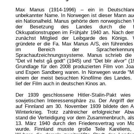
Max Manus (1914-1996) – ein in Deutschlan
unbekannter Name. In Norwegen ist dieser Mann au
ein Nationalheld. Manus gehörte dem norwegischen 
der Besetzung des Landes durch die fas
Okkupationstruppen im Frühjahr 1940 an. Nach dem
zunächst Mitglied der Leibgarde des Königs. 
gründete er die Fa. Max Manus A/S, ein führende
im Bereich der Spracherkennu
Sprachaufzeichnungssysteme. Manus schrieb die
"Det vil helst gå godt" (1945) und "Det blir alvor" (
Grundlage für den 2008 produzierten Film von Jo
und Espen Sandberg waren. In Norwegen wurde "
einem der meist besuchten Kinofilme des Landes.
lief der Film auch in deutschen Kinos an.
Der 1939 geschlossene Hitler-Stalin-Pakt wies
sowjetischen Interessensphäre zu. Der Angriff de
auf Finnland am 30. November 1939 bildete den Au
Winterkrieg. Trotz zahlreicher erfolgreicher Abw
stand die Verteidigung vor dem Zusammenbruch, als
13. März 1940 durch den Friedensvertrag von M
wurde. Finnland musste große Teile Kareliens,