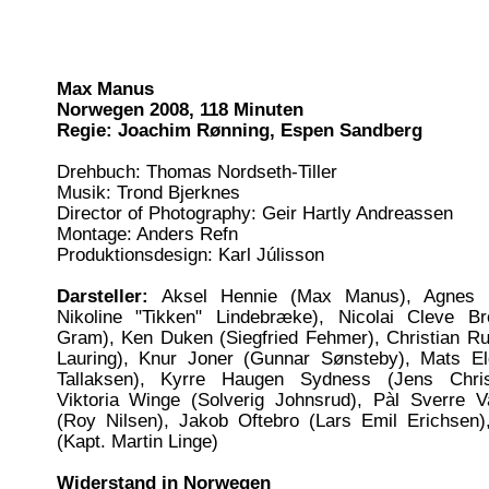
Max Manus
Norwegen 2008, 118 Minuten
Regie: Joachim Rønning, Espen Sandberg
Drehbuch: Thomas Nordseth-Tiller
Musik: Trond Bjerknes
Director of Photography: Geir Hartly Andreassen
Montage: Anders Refn
Produktionsdesign: Karl Júlisson
Darsteller:
Aksel Hennie (Max Manus), Agnes Ki
Nikoline "Tikken" Lindebræke), Nicolai Cleve B
Gram), Ken Duken (Siegfried Fehmer), Christian Ru
Lauring), Knur Joner (Gunnar Sønsteby), Mats E
Tallaksen), Kyrre Haugen Sydness (Jens Chris
Viktoria Winge (Solverig Johnsrud), Pàl Sverre 
(Roy Nilsen), Jakob Oftebro (Lars Emil Erichsen
(Kapt. Martin Linge)
Widerstand in Norwegen