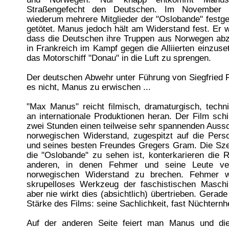
Straßengefecht den Deutschen. Im November
wiederum mehrere Mitglieder der "Oslobande" fest
getötet. Manus jedoch hält am Widerstand fest. Er wi
dass die Deutschen ihre Truppen aus Norwegen abz
in Frankreich im Kampf gegen die Alliierten einzuset
das Motorschiff "Donau" in die Luft zu sprengen.
Der deutschen Abwehr unter Führung von Siegfried 
es nicht, Manus zu erwischen ...
"Max Manus" reicht filmisch, dramaturgisch, techn
an internationale Produktionen heran. Der Film schi
zwei Stunden einen teilweise sehr spannenden Auss
norwegischen Widerstand, zugespitzt auf die Per
und seines besten Freundes Gregers Gram. Die Sze
die "Oslobande" zu sehen ist, konterkarieren die 
anderen, in denen Fehmer und seine Leute ve
norwegischen Widerstand zu brechen. Fehmer w
skrupelloses Werkzeug der faschistischen Maschin
aber nie wirkt dies (absichtlich) übertrieben. Gerade 
Stärke des Films: seine Sachlichkeit, fast Nüchternhe
Auf der anderen Seite feiert man Manus und di