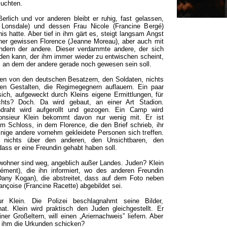
suchten.
erlich und vor anderen bleibt er ruhig, fast gelassen,
 Lonsdale) und dessen Frau Nicole (Francine Bergé)
nis hatte. Aber tief in ihm gärt es, steigt langsam Angst
einer gewissen Florence (Jeanne Moreau), aber auch mit
ondern der andere. Dieser verdammte andere, der sich
inden kann, der ihm immer wieder zu entwischen scheint,
, an dem der andere gerade noch gewesen sein soll.
en von den deutschen Besatzern, den Soldaten, nichts
n Gestalten, die Regimegegnern auflauern. Ein paar
 sich, aufgeweckt durch Kleins eigene Ermittlungen, für
chts? Doch. Da wird gebaut, an einer Art Stadion.
ndraht wird aufgerollt und gezogen. Ein Camp wird
onsieur Klein bekommt davon nur wenig mit. Er ist
nem Schloss, in dem Florence, die den Brief schrieb, ihr
nige andere vornehm gekleidete Personen sich treffen.
 nichts über den anderen, den Unsichtbaren, den
ass er eine Freundin gehabt haben soll.
Bewohner sind weg, angeblich außer Landes. Juden? Klein
lément), die ihn informiert, wo des anderen Freundin
 (Dany Kogan), die abstreitet, dass auf dem Foto neben
nçoise (Francine Racette) abgebildet sei.
 Klein. Die Polizei beschlagnahmt seine Bilder,
t. Klein wird praktisch den Juden gleichgestellt. Er
er Großeltern, will einen „Ariernachweis” liefern. Aber
e ihm die Urkunden schicken?