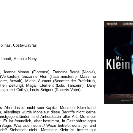
olinas, Costa-Gavras
 Lanoë, Michèle Neny
, Jeanne Moreau (Florence), Francine Bergé (Nicole),
 (Verkäufer), Suzanne Flon (Hausmeisterin), Massimo
Pierre, Anwalt), Michel Aumont (Beamter der Präfektur),
chen Zeitung), Magali Clément (Lola, Tänzerin), Dany
ançoise / Cathy), Louis Seigner (Roberts Vater)
s. Aber das ist nicht sein Kapital. Monsieur Klein kauft
, allerdings würde Monsieur diese Begriffe nicht gerne
nstgegenständen und Antiquitäten aller Art. Monsieur
. Er ist freundlich, aber bestimmt, in Geschäftsdingen
l im Auge. Was auch sonst? Wozu betreibt sonst jemand
de? Sicherlich nicht. Monsieur Klein ist immer gut