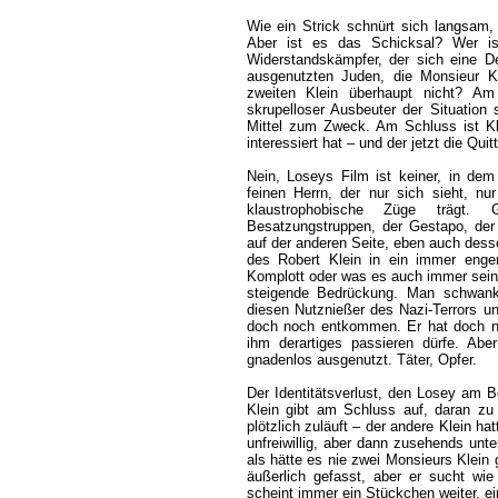
Wie ein Strick schnürt sich langsam
Aber ist es das Schicksal? Wer is
Widerstandskämpfer, der sich eine D
ausgenutzten Juden, die Monsieur Kl
zweiten Klein überhaupt nicht? Am 
skrupelloser Ausbeuter der Situation 
Mittel zum Zweck. Am Schluss ist Kle
interessiert hat – und der jetzt die Quit
Nein, Loseys Film ist keiner, in dem
feinen Herrn, der nur sich sieht, nur
klaustrophobische Züge trägt. 
Besatzungstruppen, der Gestapo, der
auf der anderen Seite, eben auch desse
des Robert Klein in ein immer enge
Komplott oder was es auch immer sei
steigende Bedrückung. Man schwank
diesen Nutznießer des Nazi-Terrors 
doch noch entkommen. Er hat doch nic
ihm derartiges passieren dürfe. Abe
gnadenlos ausgenutzt. Täter, Opfer.
Der Identitätsverlust, den Losey am Bei
Klein gibt am Schluss auf, daran zu
plötzlich zuläuft – der andere Klein hat
unfreiwillig, aber dann zusehends unt
als hätte es nie zwei Monsieurs Klein 
äußerlich gefasst, aber er sucht wi
scheint immer ein Stückchen weiter, ei