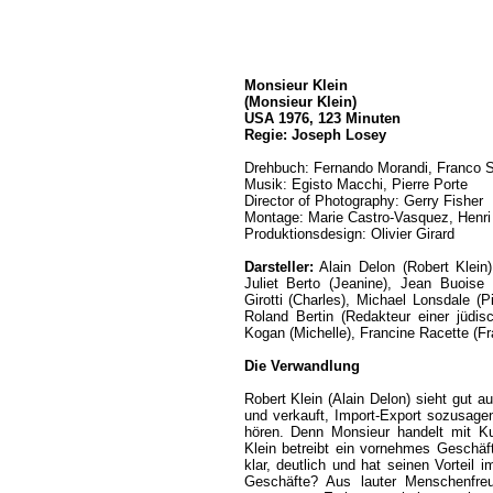
Monsieur Klein
(Monsieur Klein)
USA 1976, 123 Minuten
Regie: Joseph Losey
Drehbuch: Fernando Morandi, Franco S
Musik: Egisto Macchi, Pierre Porte
Director of Photography: Gerry Fisher
Montage: Marie Castro-Vasquez, Henri
Produktionsdesign: Olivier Girard
Darsteller:
Alain Delon (Robert Klein)
Juliet Berto (Jeanine), Jean Buoise
Girotti (Charles), Michael Lonsdale (
Roland Bertin (Redakteur einer jüdis
Kogan (Michelle), Francine Racette (Fr
Die Verwandlung
Robert Klein (Alain Delon) sieht gut au
und verkauft, Import-Export sozusagen
hören. Denn Monsieur handelt mit Ku
Klein betreibt ein vornehmes Geschäft
klar, deutlich und hat seinen Vortei
Geschäfte? Aus lauter Menschenfreu