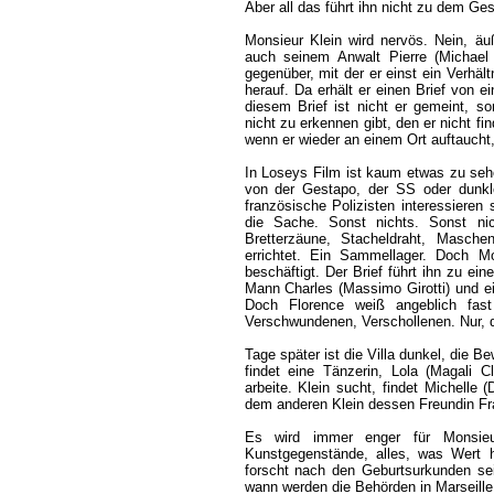
Aber all das führt ihn nicht zu dem Ge
Monsieur Klein wird nervös. Nein, äuß
auch seinem Anwalt Pierre (Michael
gegenüber, mit der er einst ein Verhält
herauf. Da erhält er einen Brief von 
diesem Brief ist nicht er gemeint, s
nicht zu erkennen gibt, den er nicht f
wenn er wieder an einem Ort auftaucht
In Loseys Film ist kaum etwas zu seh
von der Gestapo, der SS oder dunkle
französische Polizisten interessieren
die Sache. Sonst nichts. Sonst ni
Bretterzäune, Stacheldraht, Masche
errichtet. Ein Sammellager. Doch M
beschäftigt. Der Brief führt ihn zu ei
Mann Charles (Massimo Girotti) und ei
Doch Florence weiß angeblich fast
Verschwundenen, Verschollenen. Nur, d
Tage später ist die Villa dunkel, die 
findet eine Tänzerin, Lola (Magali C
arbeite. Klein sucht, findet Michelle
dem anderen Klein dessen Freundin Fra
Es wird immer enger für Monsieur
Kunstgegenstände, alles, was Wert ha
forscht nach den Geburtsurkunden sein
wann werden die Behörden in Marseill