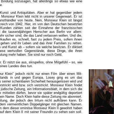
e Bindung sozusagen, hat allerdings so etwas wie eine
e.
 Kunst und Antiquitäten. Aber er hat gegenüber jedem
 Monsieur Klein lebt nicht in unserer Gegenwart. Er ist
unsthändler von heute. Nein, Monsieur Klein ist längst
kreich von 1942. Hier, im von den Deutschen besetzten
n Kunden zählen seit der Einnahme der französischen
die tausendjährigen Herrscher aus Berlin vor allem:
hr sicher sind, die das Land verlassen wollen. Und die,
kaufen es, schnell, fast zu jedem Preis, sofern ihnen
gehen und ihr Leben und das ihrer Familien zu retten.
n und Kunst ab – sofern sie welche besitzen. Er diktiert
iese wertvollen Gegenstände, diese Dinge, die ihren
tung mehr haben. Sie sind nur noch Geld.
. Er nützt sie aus, skrupellos, ohne Mitgefühl – so, wie
eines Landes dies tun.
ur Klein” jedoch nicht nur einen Film über einen Mit-
chlands in und gegen Europa. Losey ging es um das
us seiner scheinbaren Sicherheit herausgerissen wird und
strickt wird bzw. sich verstrickt. Monsieur Klein findet
jüdische Zeitung, ein Informationsblatt, in dem sich die
mitteilen dürfen, bevor sie später endgültig deportiert
sein Name. Doch Klein hatte diese Zeitung nie abonniert.
itung, der jedoch den Irrtum nicht aufklären kann. Er
h dem vermeintlichen Doppelgänger mit gleichen Namen.
in dem dieser ominöse Monsieur Klein II gewohnt haben
auf dem Klein II mit seiner Freundin zu sehen sein soll.