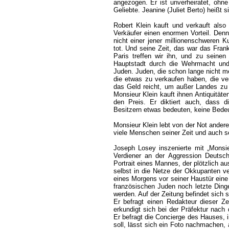
angezogen. Er ist unverheiratet, ohn
Geliebte. Jeanine (Juliet Berto) heißt si
Robert Klein kauft und verkauft also
Verkäufer einen enormen Vorteil. Denn
nicht einer jener millionenschweren K
tot. Und seine Zeit, das war das Fran
Paris treffen wir ihn, und zu seine
Hauptstadt durch die Wehrmacht und 
Juden. Juden, die schon lange nicht me
die etwas zu verkaufen haben, die ver
das Geld reicht, um außer Landes zu 
Monsieur Klein kauft ihnen Antiquitäte
den Preis. Er diktiert auch, dass d
Besitzern etwas bedeuten, keine Bedeu
Monsieur Klein lebt von der Not anderer
viele Menschen seiner Zeit und auch s
Joseph Losey inszenierte mit „Monsie
Verdiener an der Aggression Deuts
Portrait eines Mannes, der plötzlich a
selbst in die Netze der Okkupanten ver
eines Morgens vor seiner Haustür eine 
französischen Juden noch letzte Dinge 
werden. Auf der Zeitung befindet sich 
Er befragt einen Redakteur dieser Ze
erkundigt sich bei der Präfektur nac
Er befragt die Concierge des Hauses, 
soll, lässt sich ein Foto nachmachen, 