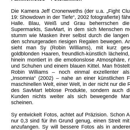
Die Kamera Jeff Cronenweths (der u.a. „Fight Clu
19: Showdown in der Tiefe“, 2002 fotografierte) fähr
Halle. Blau, Weiß und Grau beherrschen die
Supermarkts, SavMart, in dem sich Menschen m
stumm wie Masken ihrer selbst durch die lange
den schnurgeraden riesigen Regalen bewegen. A
sieht man Sy (Robin Williams), mit kurz gesch
goldblonden Haaren, freundlich-künstlich lächelnd
hinein montiert in die emotionslose Atmosphäre,
und Schuhen und einem blauen Kittel. Man fröstelt
Robin Williams – noch einmal exzellenter al
„Insomnia“ (2002) – nahe an einer künstlichen Fi
maschinellen Welt, einer Welt, in der nicht nur di
des SavMart leblose Produkte, sondern auch d
Kunden nichts weiter als sich bewegende Mar
scheinen.
Sy entwickelt Fotos, achtet auf Präzision. Schon
nur 0,3 sind für ihn Grund genug, einen Streit m
anzufangen. Sy will bessere Fotos als in ander