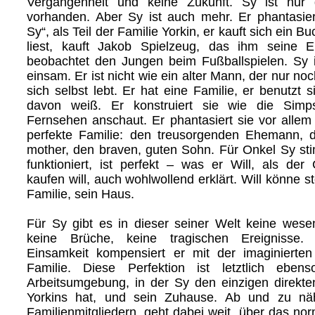
Vergangenheit und keine Zukunft. Sy ist nur 
vorhanden. Aber Sy ist auch mehr. Er phantasier
Sy“, als Teil der Familie Yorkin, er kauft sich ein 
liest, kauft Jakob Spielzeug, das ihm seine El
beobachtet den Jungen beim Fußballspielen. Sy is
einsam. Er ist nicht wie ein alter Mann, der nur noc
sich selbst lebt. Er hat eine Familie, er benutzt 
davon weiß. Er konstruiert sie wie die Simp
Fernsehen anschaut. Er phantasiert sie vor allem
perfekte Familie: den treusorgenden Ehemann, d
mother, den braven, guten Sohn. Für Onkel Sy sti
funktioniert, ist perfekt – was er Will, als de
kaufen will, auch wohlwollend erklärt. Will könne st
Familie, sein Haus.
Für Sy gibt es in dieser seiner Welt keine wesent
keine Brüche, keine tragischen Ereignisse. 
Einsamkeit kompensiert er mit der imaginierten
Familie. Diese Perfektion ist letztlich ebe
Arbeitsumgebung, in der Sy den einzigen direkt
Yorkins hat, und sein Zuhause. Ab und zu nä
Familienmitgliedern, geht dabei weit, über das no