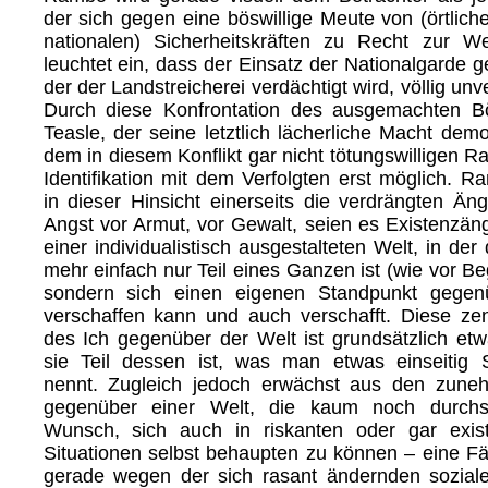
der sich gegen eine böswillige Meute von (örtlic
nationalen) Sicherheitskräften zu Recht zur W
leuchtet ein, dass der Einsatz der Nationalgarde 
der der Landstreicherei verdächtigt wird, völlig unv
Durch diese Konfrontation des ausgemachten Bös
Teasle, der seine letztlich lächerliche Macht demon
dem in diesem Konflikt gar nicht tötungswilligen R
Identifikation mit dem Verfolgten erst möglich. R
in dieser Hinsicht einerseits die verdrängten Äng
Angst vor Armut, vor Gewalt, seien es Existenzäng
einer individualistisch ausgestalteten Welt, in der
mehr einfach nur Teil eines Ganzen ist (wie vor Be
sondern sich einen eigenen Standpunkt gegen
verschaffen kann und auch verschafft. Diese zen
des Ich gegenüber der Welt ist grundsätzlich etwa
sie Teil dessen ist, was man etwas einseitig 
nennt. Zugleich jedoch erwächst aus den zun
gegenüber einer Welt, die kaum noch durchsc
Wunsch, sich auch in riskanten oder gar exis
Situationen selbst behaupten zu können – eine Fäh
gerade wegen der sich rasant ändernden sozia