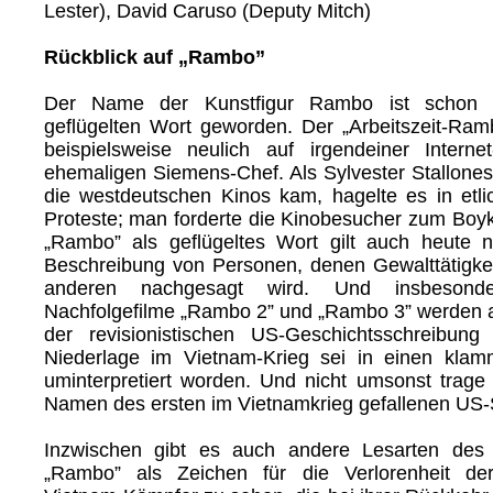
Lester), David Caruso (Deputy Mitch)
Rückblick auf „Rambo”
Der Name der Kunstfigur Rambo ist schon 
geflügelten Wort geworden. Der „Arbeitszeit-Ramb
beispielsweise neulich auf irgendeiner Interne
ehemaligen Siemens-Chef. Als Sylvester Stallone
die westdeutschen Kinos kam, hagelte es in etl
Proteste; man forderte die Kinobesucher zum Boyko
„Rambo” als geflügeltes Wort gilt auch heute n
Beschreibung von Personen, denen Gewalttätigke
anderen nachgesagt wird. Und insbesond
Nachfolgefilme „Rambo 2” und „Rambo 3” werden a
der revisionistischen US-Geschichtsschreibung i
Niederlage im Vietnam-Krieg sei in einen klam
uminterpretiert worden. Und nicht umsonst trage
Namen des ersten im Vietnamkrieg gefallenen US-
Inzwischen gibt es auch andere Lesarten des 
„Rambo” als Zeichen für die Verlorenheit de