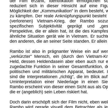
der Film erzählt, Identifikation ermöglichen 
reduziert sich in dieser Hinsicht auf eine Fig
Möglichkeit der „Kommunikation” in dem besteht, w
zu kämpfen. Der reale Anknüpfungspunkt besteht 
(verlorenen) Vietnam-Krieg, der Rambo sozu
spezifischen Subjektivität geprägt und „ges
Perspektive, die er allein hat, ist die des Kampfe
ähnliche Situation gerät wie in Vietnam. Er sucht
den anderen, die an seiner Seite standen. Er allein 
Rambo ist also in prägnanter Weise ein auf we
„verkürzter” Mensch, ein (durch den Vietnam-Kri
Held, dessen Heldendasein aber eben auch nur e
zugedachte Funktion in seiner Gesamtfunktion, de
politischen und militärischen Apparat, bedeutet. 
sind die Interpretationen „richtig”, die im Blick a
Uminterpretation einer Niederlage in einen S
Rambo erscheint von dieser einen Sicht aus als Opf
die er (angeblich) sein Leben riskiert hat.
Doch darin erschöpft sich der Film nicht, eben weil
Rambo wird gerade visuell dem Betrachter als je