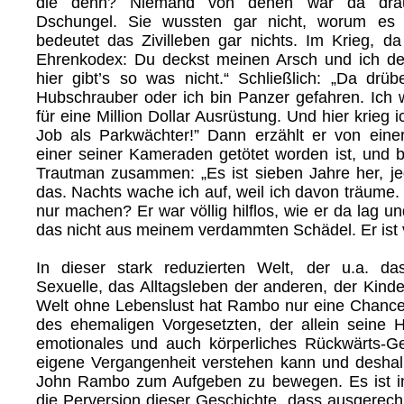
die denn? Niemand von denen war da dra
Dschungel. Sie wussten gar nicht, worum es 
bedeutet das Zivilleben gar nichts. Im Krieg, da
Ehrenkodex: Du deckst meinen Arsch und ich de
hier gibt’s so was nicht.“ Schließlich: „Da drüb
Hubschrauber oder ich bin Panzer gefahren. Ich w
für eine Million Dollar Ausrüstung. Und hier krieg 
Job als Parkwächter!” Dann erzählt er von eine
einer seiner Kameraden getötet worden ist, und b
Trautman zusammen: „Es ist sieben Jahre her, j
das. Nachts wache ich auf, weil ich davon träume.
nur machen? Er war völlig hilflos, wie er da lag un
das nicht aus meinem verdammten Schädel. Er ist v
In dieser stark reduzierten Welt, der u.a. da
Sexuelle, das Alltagsleben der anderen, der Kinder
Welt ohne Lebenslust hat Rambo nur eine Chance
des ehemaligen Vorgesetzten, der allein seine H
emotionales und auch körperliches Rückwärts-Ger
eigene Vergangenheit verstehen kann und deshalb
John Rambo zum Aufgeben zu bewegen. Es ist i
die Perversion dieser Geschichte, dass ausgerechn