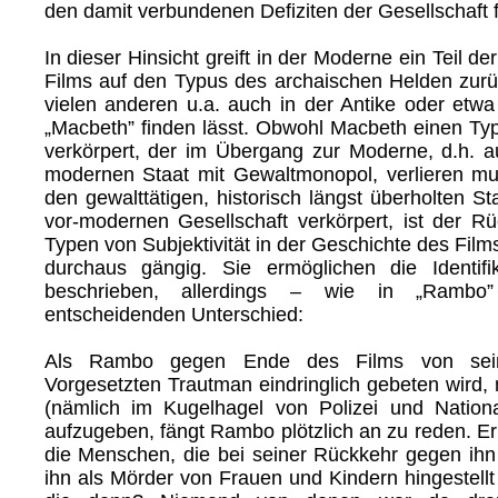
den damit verbundenen Defiziten der Gesellschaft f
In dieser Hinsicht greift in der Moderne ein Teil de
Films auf den Typus des archaischen Helden zurüc
vielen anderen u.a. auch in der Antike oder etw
„Macbeth” finden lässt. Obwohl Macbeth einen Ty
verkörpert, der im Übergang zur Moderne, d.h.
modernen Staat mit Gewaltmonopol, verlieren mus
den gewalttätigen, historisch längst überholten S
vor-modernen Gesellschaft verkörpert, ist der Rüc
Typen von Subjektivität in der Geschichte des Films
durchaus gängig. Sie ermöglichen die Identifi
beschrieben, allerdings – wie in „Ramb
entscheidenden Unterschied:
Als Rambo gegen Ende des Films von sei
Vorgesetzten Trautman eindringlich gebeten wird, 
(nämlich im Kugelhagel von Polizei und Nationa
aufzugeben, fängt Rambo plötzlich an zu reden. Er
die Menschen, die bei seiner Rückkehr gegen ihn
ihn als Mörder von Frauen und Kindern hingestellt