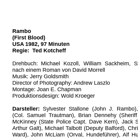
Rambo
(First Blood)
USA 1982, 97 Minuten
Regie: Ted Kotcheff
Drehbuch: Michael Kozoll, William Sackheim, Sy
nach einem Roman von David Morrell
Musik: Jerry Goldsmith
Director of Photography: Andrew Laszlo
Montage: Joan E. Chapman
Produktionsdesign: Wold Kroeger
Darsteller:
Sylvester Stallone (John J. Rambo)
(Col. Samuel Trautman), Brian Dennehy (Sheriff W
McKinney (State Police Capt. Dave Kern), Jack St
Arthur Galt), Michael Talbott (Deputy Balford), Ch
Ward), John McLiam (Orval, Hundeführer), Alf H