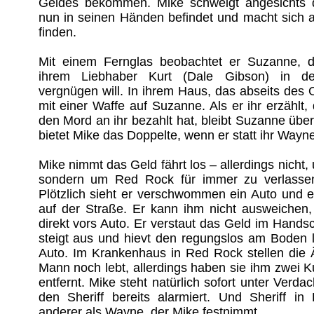
Geldes bekommen. Mike schweigt angesichts 
nun in seinen Händen befindet und macht sich 
finden.
Mit einem Fernglas beobachtet er Suzanne, d
ihrem Liebhaber Kurt (Dale Gibson) in 
vergnügen will. In ihrem Haus, das abseits des Or
mit einer Waffe auf Suzanne. Als er ihr erzählt
den Mord an ihr bezahlt hat, bleibt Suzanne übe
bietet Mike das Doppelte, wenn er statt ihr Wayne
Mike nimmt das Geld fährt los – allerdings nicht
sondern um Red Rock für immer zu verlassen
Plötzlich sieht er verschwommen ein Auto und 
auf der Straße. Er kann ihm nicht ausweichen,
direkt vors Auto. Er verstaut das Geld im Hands
steigt aus und hievt den regungslos am Boden 
Auto. Im Krankenhaus in Red Rock stellen die Ä
Mann noch lebt, allerdings haben sie ihm zwei 
entfernt. Mike steht natürlich sofort unter Verda
den Sheriff bereits alarmiert. Und Sheriff in
anderer als Wayne, der Mike festnimmt ...