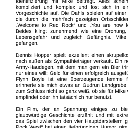
Identifizierung mit Mike beiträgt. Alles sche
kompliziert und komplex und löst sich in ein
Vorgeschichte auf. Die Dahls spielen auf einer
die durch die mehrfach gezeigten Ortsschilder
„Welcome to Red Rock“ und „You are now l
Beides klingt zunehmend wie eine Drohung,
Lebensgefahr und zugleich Gefängnis. Mik
gefangen.
Dennis Hopper spielt exzellent einen skrupellos
nach außen als Sympathieträger verkauft. Ein nett
Army-Haudegen, mit dem man gern ein Bier trin
nur eines will: Geld für einen erfolgreich ausgef
Flynn Boyle ist eine überzeugende femme 
erinnerte sie mich etwas an Gudrun Landgrebe 
zum Schluss nicht so ganz weiß, ob sie für Mike
empfindet oder ihn tatsächlich nur benutzt.
Ein Film, der an Spannung einiges zu bie
glaubwürdige Geschichte erzählt und mit extr
das Spiel zwischen den vier Hauptdarstellern 
Rock West“ hat einen tiefgründigen Humor, nimm