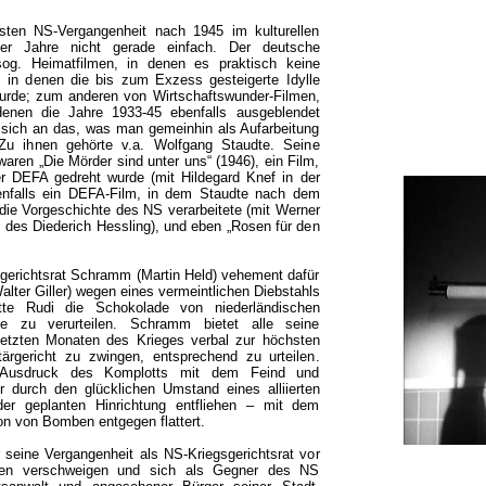
sten NS-Vergangenheit nach 1945 im kulturellen
er Jahre nicht gerade einfach. Der deutsche
sog. Heimatfilmen, in denen es praktisch keine
 in denen die bis zum Exzess gesteigerte Idylle
wurde; zum anderen von Wirtschaftswunder-Filmen,
denen die Jahre 1933-45 ebenfalls ausgeblendet
sich an das, was man gemeinhin als Aufarbeitung
 Zu ihnen gehörte v.a. Wolfgang Staudte. Seine
waren „Die Mörder sind unter uns“ (1946), ein Film,
er DEFA gedreht wurde (mit Hildegard Knef in der
ebenfalls ein DEFA-Film, in dem Staudte nach dem
e Vorgeschichte des NS verarbeitete (mit Werner
le des Diederich Hessling), und eben „Rosen für den
gerichtsrat Schramm (Martin Held) vehement dafür
alter Giller) wegen eines vermeintlichen Diebstahls
atte Rudi die Schokolade von niederländischen
e zu verurteilen. Schramm bietet alle seine
 letzten Monaten des Krieges verbal zur höchsten
tärgericht zu zwingen, entsprechend zu urteilen.
ls Ausdruck des Komplotts mit dem Feind und
 durch den glücklichen Umstand eines alliierten
der geplanten Hinrichtung entfliehen – mit dem
on von Bomben entgegen flattert.
seine Vergangenheit als NS-Kriegsgerichtsrat vor
tzten verschweigen und sich als Gegner des NS