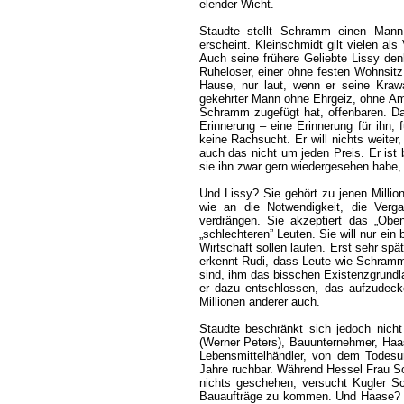
elender Wicht.
Staudte stellt Schramm einen Mann
erscheint. Kleinschmidt gilt vielen als
Auch seine frühere Geliebte Lissy denk
Ruheloser, einer ohne festen Wohnsitz
Hause, nur laut, wenn er seine Krawat
gekehrter Mann ohne Ehrgeiz, ohne Amb
Schramm zugefügt hat, offenbaren. Das 
Erinnerung – eine Erinnerung für ihn, 
keine Rachsucht. Er will nichts weiter
auch das nicht um jeden Preis. Er ist 
sie ihn zwar gern wiedergesehen habe, 
Und Lissy? Sie gehört zu jenen Millio
wie an die Notwendigkeit, die Verg
verdrängen. Sie akzeptiert das „Ob
„schlechteren” Leuten. Sie will nur e
Wirtschaft sollen laufen. Erst sehr spät
erkennt Rudi, dass Leute wie Schramm u
sind, ihm das bisschen Existenzgrundla
er dazu entschlossen, das aufzudecken
Millionen anderer auch.
Staudte beschränkt sich jedoch nicht
(Werner Peters), Bauunternehmer, Haas
Lebensmittelhändler, von dem Todesur
Jahre ruchbar. Während Hessel Frau Sc
nichts geschehen, versucht Kugler 
Bauaufträge zu kommen. Und Haase? Der