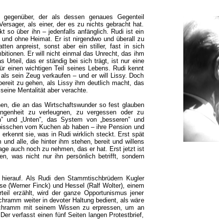
 gegenüber, der als dessen genaues Gegenteil
 Versager, als einer, der es zu nichts gebracht hat.
t so über ihn – jedenfalls anfänglich. Rudi ist ein
 und ohne Heimat. Er ist nirgendwo und überall zu
ten anpreist, sonst aber ein stiller, fast in sich
itionen. Er will nicht einmal das Unrecht, das ihm
Urteil, das er ständig bei sich trägt, ist nur eine
für einen wichtigen Teil seines Lebens. Rudi kennt
, als sein Zeug verkaufen – und er will Lissy. Doch
bereit zu gehen, als Lissy ihm deutlich macht, das
seine Mentalität aber verachte.
nen, die an das Wirtschaftswunder so fest glauben
angenheit zu verleugnen, zu vergessen oder zu
en” und „Unten”, das System von „besseren” und
in bisschen vom Kuchen ab haben – ihre Pension und
 erkennt sie, was in Rudi wirklich steckt. Erst spät
nd alle, die hinter ihm stehen, bereit und willens
ge auch noch zu nehmen, das er hat. Erst jetzt ist
, was nicht nur ihn persönlich betrifft, sondern
 hierauf. Als Rudi den Stammtischbrüdern Kugler
e (Werner Finck) und Hessel (Ralf Wolter), einem
teil erzählt, wird der ganze Opportunismus jener
hramm weiter in devoter Haltung bedient, als wäre
Schramm mit seinem Wissen zu erpressen, um an
 verfasst einen fünf Seiten langen Protestbrief,