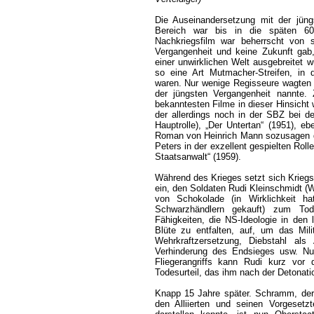
Die Auseinandersetzung mit der jüng
Bereich war bis in die späten 60
Nachkriegsfilm war beherrscht von 
Vergangenheit und keine Zukunft gab,
einer unwirklichen Welt ausgebreitet 
so eine Art Mutmacher-Streifen, in 
waren. Nur wenige Regisseure wagten 
der jüngsten Vergangenheit nannte.
bekanntesten Filme in dieser Hinsicht 
der allerdings noch in der SBZ bei d
Hauptrolle), „Der Untertan“ (1951), 
Roman von Heinrich Mann sozusagen di
Peters in der exzellent gespielten Rol
Staatsanwalt“ (1959).
Während des Krieges setzt sich Kriegs
ein, den Soldaten Rudi Kleinschmidt (W
von Schokolade (in Wirklichkeit h
Schwarzhändlern gekauft) zum Tod
Fähigkeiten, die NS-Ideologie in den
Blüte zu entfalten, auf, um das Mili
Wehrkraftzersetzung, Diebstahl a
Verhinderung des Endsieges usw. Nur
Fliegerangriffs kann Rudi kurz vor 
Todesurteil, das ihm nach der Detonati
Knapp 15 Jahre später. Schramm, der 
den Alliierten und seinen Vorgese