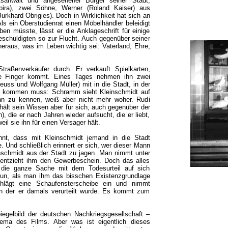
atsanwalt und angesehener Bürger seiner Stadt,
Spira), zwei Söhne, Werner (Roland Kaiser) aus
urkhard Obrigies). Doch in Wirklichkeit hat sich an
Als ein Oberstudienrat einen Möbelhändler beleidigt
n müsste, lässt er die Anklageschrift für einige
schuldigten so zur Flucht. Auch gegenüber seiner
raus, was im Leben wichtig sei: Vaterland, Ehre,
traßenverkäufer durch. Er verkauft Spielkarten,
e Finger kommt. Eines Tages nehmen ihn zwei
euss und Wolfgang Müller) mit in die Stadt, in der
s kommen muss: Schramm sieht Kleinschmidt auf
ihn zu kennen, weiß aber nicht mehr woher. Rudi
ält sein Wissen aber für sich, auch gegenüber der
), die er nach Jahren wieder aufsucht, die er liebt,
eil sie ihn für einen Versager hält.
nt, dass mit Kleinschmidt jemand in die Stadt
 Und schließlich erinnert er sich, wer dieser Mann
einschmidt aus der Stadt zu jagen. Man nimmt unter
entzieht ihm den Gewerbeschein. Doch das alles
 die ganze Sache mit dem Todesurteil auf sich
 nun, als man ihm das bisschen Existenzgrundlage
hlägt eine Schaufensterscheibe ein und nimmt
n der er damals verurteilt wurde. Es kommt zum
iegelbild der deutschen Nachkriegsgesellschaft –
ema des Films. Aber was ist eigentlich dieses