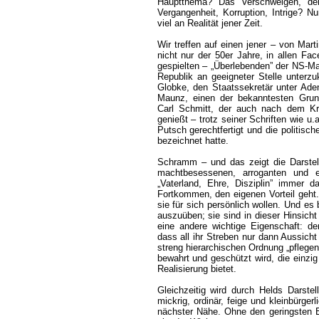
Hauptthema? Das Verschweigen, der
Vergangenheit, Korruption, Intrige? 
viel an Realität jener Zeit.
Wir treffen auf einen jener – von Mart
nicht nur der 50er Jahre, in allen Fa
gespielten – „Überlebenden” der NS-Ma
Republik an geeigneter Stelle unterz
Globke, den Staatssekretär unter Ade
Maunz, einen der bekanntesten Grun
Carl Schmitt, der auch nach dem Kr
genießt – trotz seiner Schriften wie u
Putsch gerechtfertigt und die politisc
bezeichnet hatte.
Schramm – und das zeigt die Darstellu
machtbesessenen, arroganten und el
„Vaterland, Ehre, Disziplin” imme
Fortkommen, den eigenen Vorteil geht.
sie für sich persönlich wollen. Und es
auszuüben; sie sind in dieser Hinsich
eine andere wichtige Eigenschaft: d
dass all ihr Streben nur dann Aussicht 
streng hierarchischen Ordnung „pflegen
bewahrt und geschützt wird, die einzig
Realisierung bietet.
Gleichzeitig wird durch Helds Darste
mickrig, ordinär, feige und kleinbürge
nächster Nähe. Ohne den geringsten 