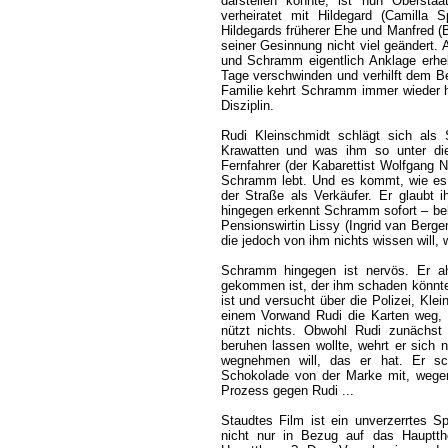
darstellen konnte, ist nun Obersta
verheiratet mit Hildegard (Camilla 
Hildegards früherer Ehe und Manfred (B
seiner Gesinnung nicht viel geändert. 
und Schramm eigentlich Anklage erhebe
Tage verschwinden und verhilft dem Be
Familie kehrt Schramm immer wieder he
Disziplin.
Rudi Kleinschmidt schlägt sich als S
Krawatten und was ihm so unter di
Fernfahrer (der Kabarettist Wolfgang N
Schramm lebt. Und es kommt, wie e
der Straße als Verkäufer. Er glaubt 
hingegen erkennt Schramm sofort – beh
Pensionswirtin Lissy (Ingrid van Bergen
die jedoch von ihm nichts wissen will, w
Schramm hingegen ist nervös. Er ah
gekommen ist, der ihm schaden könnte.
ist und versucht über die Polizei, Kl
einem Vorwand Rudi die Karten weg, 
nützt nichts. Obwohl Rudi zunächst
beruhen lassen wollte, wehrt er sich
wegnehmen will, das er hat. Er sc
Schokolade von der Marke mit, wege
Prozess gegen Rudi ...
Staudtes Film ist ein unverzerrtes Sp
nicht nur in Bezug auf das Hauptth