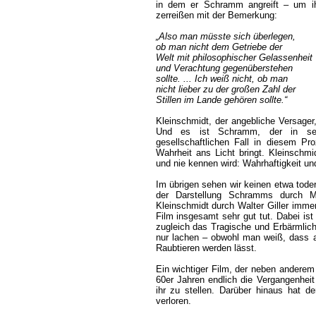
in dem er Schramm angreift – um ih
zerreißen mit der Bemerkung:
„Also man müsste sich überlegen,
ob man nicht dem Getriebe der
Welt mit philosophischer Gelassenheit
und Verachtung gegenüberstehen
sollte. ... Ich weiß nicht, ob man
nicht lieber zu der großen Zahl der
Stillen im Lande gehören sollte.“
Kleinschmidt, der angebliche Versage
Und es ist Schramm, der in sei
gesellschaftlichen Fall in diesem P
Wahrheit ans Licht bringt. Kleinsch
und nie kennen wird: Wahrhaftigkeit un
Im übrigen sehen wir keinen etwa toder
der Darstellung Schramms durch M
Kleinschmidt durch Walter Giller imme
Film insgesamt sehr gut tut. Dabei is
zugleich das Tragische und Erbärmlich
nur lachen – obwohl man weiß, dass 
Raubtieren werden lässt.
Ein wichtiger Film, der neben anderem 
60er Jahren endlich die Vergangenheit
ihr zu stellen. Darüber hinaus hat d
verloren.