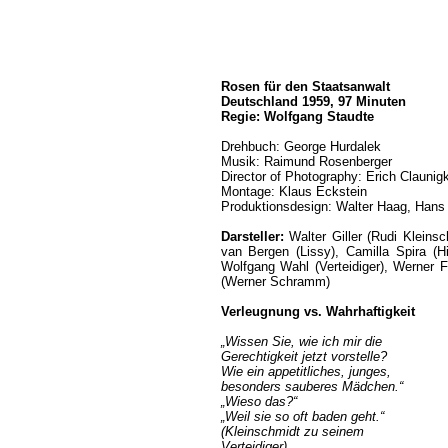
Rosen für den Staatsanwalt
Deutschland 1959, 97 Minuten
Regie: Wolfgang Staudte
Drehbuch: George Hurdalek
Musik: Raimund Rosenberger
Director of Photography: Erich Claunig
Montage: Klaus Eckstein
Produktionsdesign: Walter Haag, Hans
Darsteller:
Walter Giller (Rudi Kleinsc
van Bergen (Lissy), Camilla Spira (H
Wolfgang Wahl (Verteidiger), Werner F
(Werner Schramm)
Verleugnung vs. Wahrhaftigkeit
„Wissen Sie, wie ich mir die
Gerechtigkeit jetzt vorstelle?
Wie ein appetitliches, junges,
besonders sauberes Mädchen.“
„Wieso das?“
„Weil sie so oft baden geht.“
(Kleinschmidt zu seinem
Verteidiger)