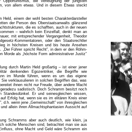
 Opportunismus, die Verleugnung der jüngsten
Nun, von allem etwas. Und in diesem Etwas steckt
in Held, einem der wohl besten Charakterdarsteller
cetten der Person des Oberstaatsanwalts glänzend
chtstrukturen, die es schafften, auch in der neuen
ukommen – wahrlich kein Einzelfall, denkt man an
nauer, mit entsprechender Vergangenheit, Theodor
dgesetz-Kommentatoren, oder den Staatsrechtler
ieg in höchsten Kreisen und bis heute Ansehen
.a. „Der Führer spricht Recht”, in dem er den Röhm-
hen Morde als „höchste Form administrativer Justiz”
ng durch Martin Held großartig – ist einer jener
itär denkenden Egozentriker, die Begriffe wie
r dann im Munde führen, wenn es um das eigene
 Sie verklausulieren in solchen Begriffen das, was
 bereitet ihnen nicht nur Freude, über andere Macht
t geradezu sadistisch. Doch Schramm besitzt noch
en Standesdünkel. Er und seinesgleichen wissen,
auf Erfolg hat, wenn sie es im elitären Kreis einer
”, d.h. wenn jene „Gemeinschaft” von ihresgleichen
 und allein ihren Allmachtsphantasien Aussicht auf
llung Schramms aber auch deutlich, wie klein, ja
rlich solche Menschen sind, betrachtet man sie aus
Einfluss, ohne Macht und Geld wäre Schramm ein