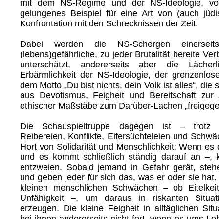
mit dem NS-Regime und der NS-Ideologie, vo
gelungenes Beispiel für eine Art von (auch jü
Konfrontation mit den Schrecknissen der Zeit.
Dabei werden die NS-Schergen einerseit
(lebens)gefährliche, zu jeder Brutalität bereite Ve
unterschätzt, andererseits aber die Lächer
Erbärmlichkeit der NS-Ideologie, der grenzenl
dem Motto „Du bist nichts, dein Volk ist alles“, die
aus Devotismus, Feigheit und Bereitschaft zur 
ethischer Maßstäbe zum Darüber-Lachen „freigege
Die Schauspieltruppe dagegen ist – trotz al
Reibereien, Konflikte, Eifersüchteleien und Schw
Hort von Solidarität und Menschlichkeit: Wenn es
und es kommt schließlich ständig darauf an –,
entzweien. Sobald jemand in Gefahr gerät, ste
und geben jeder für sich das, was er oder sie hat. 
kleinen menschlichen Schwächen – ob Eitelkeit
Unfähigkeit –, um daraus in riskanten Situ
erzeugen. Die kleine Feigheit in alltäglichen Situ
bei ihnen andererseits nicht fort, wenn es ums Le