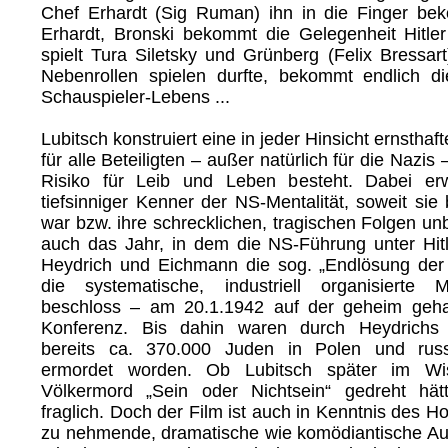
Chef Erhardt (Sig Ruman) ihn in die Finger bek
Erhardt, Bronski bekommt die Gelegenheit Hitl
spielt Tura Siletsky und Grünberg (Felix Bressart
Nebenrollen spielen durfte, bekommt endlich d
Schauspieler-Lebens ...
Lubitsch konstruiert eine in jeder Hinsicht ernsthaf
für alle Beteiligten – außer natürlich für die Nazi
Risiko für Leib und Leben besteht. Dabei erw
tiefsinniger Kenner der NS-Mentalität, soweit sie
war bzw. ihre schrecklichen, tragischen Folgen u
auch das Jahr, in dem die NS-Führung unter Hit
Heydrich und Eichmann die sog. „Endlösung der 
die systematische, industriell organisierte M
beschloss – am 20.1.1942 auf der geheim geh
Konferenz. Bis dahin waren durch Heydrich
bereits ca. 370.000 Juden in Polen und rus
ermordet worden. Ob Lubitsch später im W
Völkermord „Sein oder Nichtsein“ gedreht hätt
fraglich. Doch der Film ist auch in Kenntnis des Ho
zu nehmende, dramatische wie komödiantische A