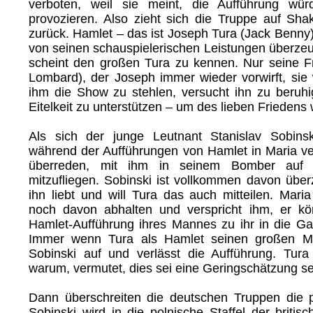
verboten, weil sie meint, die Aufführung würd
provozieren. Also zieht sich die Truppe auf Sh
zurück. Hamlet – das ist Joseph Tura (Jack Benny), 
von seinen schauspielerischen Leistungen überze
scheint den großen Tura zu kennen. Nur seine F
Lombard), der Joseph immer wieder vorwirft, sie
ihm die Show zu stehlen, versucht ihn zu beruhi
Eitelkeit zu unterstützen – um des lieben Friedens w
Als sich der junge Leutnant Stanislav Sobinsk
während der Aufführungen von Hamlet in Maria ver
überreden, mit ihm in seinem Bomber auf 
mitzufliegen. Sobinski ist vollkommen davon über
ihn liebt und will Tura das auch mitteilen. Mari
noch davon abhalten und verspricht ihm, er k
Hamlet-Aufführung ihres Mannes zu ihr in die 
Immer wenn Tura als Hamlet seinen großen Mo
Sobinski auf und verlässt die Aufführung. Tura
warum, vermutet, dies sei eine Geringschätzung s
Dann überschreiten die deutschen Truppen die 
Sobinski wird in die polnische Staffel der britisc