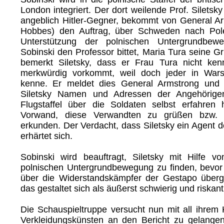
London integriert. Der dort weilende Prof. Siletsky
angeblich Hitler-Gegner, bekommt von General Arm
Hobbes) den Auftrag, über Schweden nach Pole
Unterstützung der polnischen Untergrundbew
Sobinski den Professor bittet, Maria Tura seine G
bemerkt Siletsky, dass er Frau Tura nicht ken
merkwürdig vorkommt, weil doch jeder in War
kenne. Er meldet dies General Armstrong und d
Siletsky Namen und Adressen der Angehörige
Flugstaffel über die Soldaten selbst erfahren
Vorwand, diese Verwandten zu grüßen bzw. i
erkunden. Der Verdacht, dass Siletsky ein Agent d
erhärtet sich.
Sobinski wird beauftragt, Siletsky mit Hilfe vo
polnischen Untergrundbewegung zu finden, bevor 
über die Widerstandskämpfer der Gestapo über
das gestaltet sich als äußerst schwierig und riskant
Die Schauspieltruppe versucht nun mit all ihrem
Verkleidungskünsten an den Bericht zu gelange