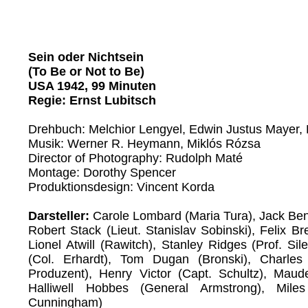
Sein oder Nichtsein
(To Be or Not to Be)
USA 1942, 99 Minuten
Regie: Ernst Lubitsch
Drehbuch: Melchior Lengyel, Edwin Justus Mayer, 
Musik: Werner R. Heymann, Miklós Rózsa
Director of Photography: Rudolph Maté
Montage: Dorothy Spencer
Produktionsdesign: Vincent Korda
Darsteller:
Carole Lombard (Maria Tura), Jack Ben
Robert Stack (Lieut. Stanislav Sobinski), Felix Br
Lionel Atwill (Rawitch), Stanley Ridges (Prof. Si
(Col. Erhardt), Tom Dugan (Bronski), Charles
Produzent), Henry Victor (Capt. Schultz), Mau
Halliwell Hobbes (General Armstrong), Mile
Cunningham)