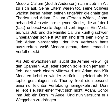
Medora Callum (Judith Anderson) nahm Jeb im Alt
zu sich auf. Seine Eltern waren tot, seine Schwe
wächst heran neben seinen ungefähr gleichaltrigen
Thorley und Adam Callum (Teresa Wright, John
behandelt Jeb wie ihre eigenen Kinder, die auf der
(fast) unbeschwerte Jugend verbringen. Ein Vorfal
an, was Jeb und die Familie Callum künftig schwer
Unbekannter schießt auf ihn und trifft sein Pony 
Jeb Adam verdächtigt, der ihm verboten hat
auszureiten, weiß Medora genau, dass jemand 
Vorfall steckt.
Als Jeb erwachsen ist, sucht die Armee Freiwillig
den Spaniern. Auf jeder Ranch solle sich jemand 
Jeb, der nach einem Münzwurf mit Adam den Kür
Monaten kehrt er wieder zurück – gefeiert als Kr
tapfer geschlagen hat. Thorley freut sich beson
einer nur leichten Verletzung heimgekehrt ist. Den
er liebt sie. Nur einer freut sich nicht: Adam. Scho
ihm Jeb ein Dorn im Auge. Und nun versucht er 
Weggehen zu drängen.