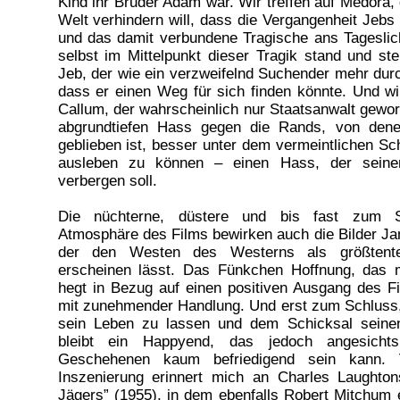
Kind ihr Bruder Adam war. Wir treffen auf Medora, 
Welt verhindern will, dass die Vergangenheit Jebs
und das damit verbundene Tragische ans Tageslic
selbst im Mittelpunkt dieser Tragik stand und ste
Jeb, der wie ein verzweifelnd Suchender mehr durch
dass er einen Weg für sich finden könnte. Und wir
Callum, der wahrscheinlich nur Staatsanwalt gewor
abgrundtiefen Hass gegen die Rands, von dene
geblieben ist, besser unter dem vermeintlichen S
ausleben zu können – einen Hass, der seine
verbergen soll.
Die nüchterne, düstere und bis fast zum S
Atmosphäre des Films bewirken auch die Bilder 
der den Westen des Westerns als größtente
erscheinen lässt. Das Fünkchen Hoffnung, das
hegt in Bezug auf einen positiven Ausgang des F
mit zunehmender Handlung. Und erst zum Schluss, a
sein Leben zu lassen und dem Schicksal seine
bleibt ein Happyend, das jedoch angesicht
Geschehenen kaum befriedigend sein kann. 
Inszenierung erinnert mich an Charles Laughto
Jägers” (1955), in dem ebenfalls Robert Mitchum e