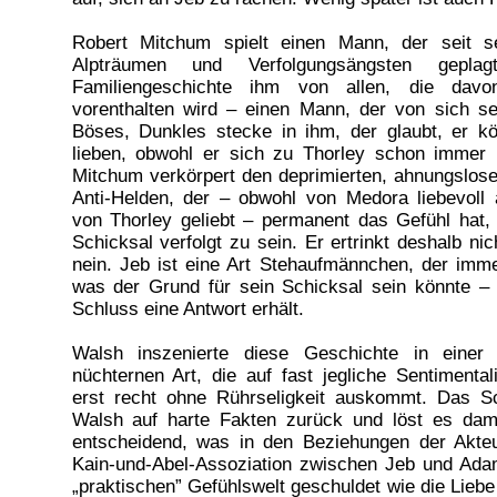
Robert Mitchum spielt einen Mann, der seit s
Alpträumen und Verfolgungsängsten gepla
Familiengeschichte ihm von allen, die dav
vorenthalten wird – einen Mann, der von sich se
Böses, Dunkles stecke in ihm, der glaubt, er kö
lieben, obwohl er sich zu Thorley schon immer h
Mitchum verkörpert den deprimierten, ahnungslos
Anti-Helden, der – obwohl von Medora liebevol
von Thorley geliebt – permanent das Gefühl hat,
Schicksal verfolgt zu sein. Er ertrinkt deshalb nich
nein. Jeb ist eine Art Stehaufmännchen, der imme
was der Grund für sein Schicksal sein könnte –
Schluss eine Antwort erhält.
Walsh inszenierte diese Geschichte in einer 
nüchternen Art, die auf fast jegliche Sentimental
erst recht ohne Rührseligkeit auskommt. Das Sch
Walsh auf harte Fakten zurück und löst es damit
entscheidend, was in den Beziehungen der Akteu
Kain-und-Abel-Assoziation zwischen Jeb und Adam
„praktischen” Gefühlswelt geschuldet wie die Lieb