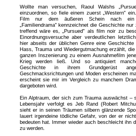
Wollte man versuchen, Raoul Walshs „Pursu
einzuordnen, so fiele einem zuerst „Western” ein
Film nur dem äußeren Schein nach ein
„Familiendrama” kennzeichnet die Geschichte nur
treffend wäre es, „Pursued” als film noir zu besc
Einordnungsversuche aber verdeutlichen letztlic
hier abseits der üblichen Genre eine Geschichte 
Hass, Trauma und Wiedergutmachung erzählt, die 
ganzen Inszenierung zu einem Ausnahmefilm jen
Krieg werden ließ. Und so antiquiert manche
Geschichte in ihrem Grundgerüst anges
Geschmacksrichtungen und Moden erscheinen mag
erscheint sie mir im Vergleich zu manchem Dra
dargeboten wird.
Ein Alptraum, der sich zum Trauma auswächst – s
Lebensjahr verfolgt es Jeb Rand (Robert Mitch
sieht er in seinen Träumen silbern glänzende Sp
lauert irgendeine tödliche Gefahr, von der er nic
bedeuten hat. Immer wieder auch beschleicht ihn d
zu werden.