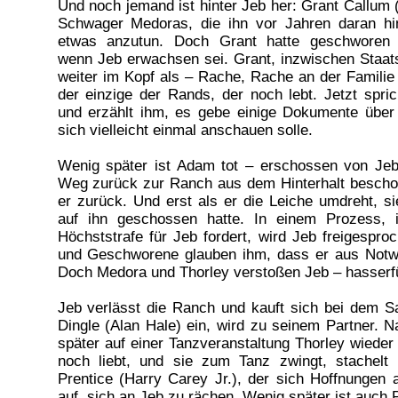
Und noch jemand ist hinter Jeb her: Grant Callum 
Schwager Medoras, die ihn vor Jahren daran hi
etwas anzutun. Doch Grant hatte geschworen
wenn Jeb erwachsen sei. Grant, inzwischen Staats
weiter im Kopf als – Rache, Rache an der Familie
der einzige der Rands, der noch lebt. Jetzt spr
und erzählt ihm, es gebe einige Dokumente über 
sich vielleicht einmal anschauen solle.
Wenig später ist Adam tot – erschossen von Jeb
Weg zurück zur Ranch aus dem Hinterhalt beschos
er zurück. Und erst als er die Leiche umdreht, s
auf ihn geschossen hatte. In einem Prozess, 
Höchststrafe für Jeb fordert, wird Jeb freigespro
und Geschworene glauben ihm, dass er aus Notwe
Doch Medora und Thorley verstoßen Jeb – hasserfü
Jeb verlässt die Ranch und kauft sich bei dem S
Dingle (Alan Hale) ein, wird zu seinem Partner.
später auf einer Tanzveranstaltung Thorley wieder t
noch liebt, und sie zum Tanz zwingt, stachelt
Prentice (Harry Carey Jr.), der sich Hoffnungen 
auf, sich an Jeb zu rächen. Wenig später ist auch Pr