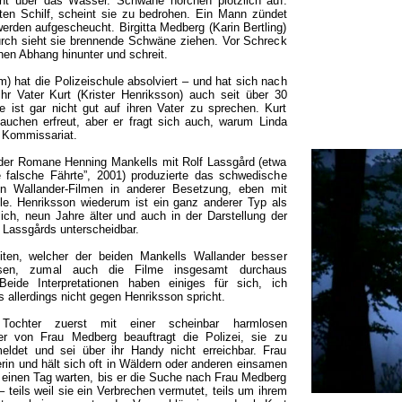
cht über das Wasser. Schwäne horchen plötzlich auf.
ten Schilf, scheint sie zu bedrohen. Ein Mann zündet
erden aufgescheucht. Birgitta Medberg (Karin Bertling)
urch sieht sie brennende Schwäne ziehen. Vor Schreck
inen Abhang hinunter und schreit.
) hat die Polizeischule absolviert – und hat sich nach
ihr Vater Kurt (Krister Henriksson) auch seit über 30
e ist gar nicht gut auf ihren Vater zu sprechen. Kurt
tauchen erfreut, aber er fragt sich auch, warum Linda
 Kommissariat.
der Romane Henning Mankells mit Rolf Lassgård (etwa
ie falsche Fährte”, 2001) produzierte das schwedische
n Wallander-Filmen in anderer Besetzung, eben mit
lle. Henriksson wiederum ist ein ganz anderer Typ als
lich, neun Jahre älter und auch in der Darstellung der
 Lassgårds unterscheidbar.
eiten, welcher der beiden Mankells Wallander besser
assen, zumal auch die Filme insgesamt durchaus
 Beide Interpretationen haben einiges für sich, ich
 allerdings nicht gegen Henriksson spricht.
e Tochter zuerst mit einer scheinbar harmlosen
er von Frau Medberg beauftragt die Polizei, sie zu
eldet und sei über ihr Handy nicht erreichbar. Frau
rin und hält sich oft in Wäldern oder anderen einsamen
 einen Tag warten, bis er die Suche nach Frau Medberg
– teils weil sie ein Verbrechen vermutet, teils um ihrem