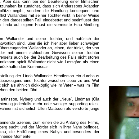
 Aber das kann bei der Beurteilung einer filmischen
stzuhalten ist zunächst, dass sich Anderssons Adaption
plätze begibt, sondern die Handlung konsequent und
flikt Wallanders mit seiner Tochter wirkt in keiner Weise
n den dargestellten Fall eingebettet und beeinflusst das
 Linda auf eigene Faust die vermisste Frau Medberg
n Wallander und seine Tochter, und natürlich die
wortlich sind, über die ich hier aber lieber schweigen
 überzeugenden Wallander ab, einen, der trinkt, der von
der mit einem schlechten Gewissen seiner Tochter
rerseits auch bei der Bearbeitung des Falls nicht stören
nriksson spielt Wallander nicht wie Lassgård als einen
zurückhaltenden Kommissar.
rstellung der Linda Wallander Henriksson ein durchaus
überzeugend eine Tochter zwischen Liebe zu und Wut
t sich als ähnlich dickköpfig wie ihr Vater – was im Film
en den beiden führt.
artinsson, Nyberg und auch der „Neue”, Lindman (Ola
nierung jedenfalls mehr oder weniger supporting roles.
hnen ist sicherlich Ellen Mattsson als verstörte junge
spannende Szenen, zum einen die zu Anfang des Films,
erg sucht und der Mörder sich in ihrer Nähe befindet.
rau, die Entführung eines Babys und besonders der
annende Momente.