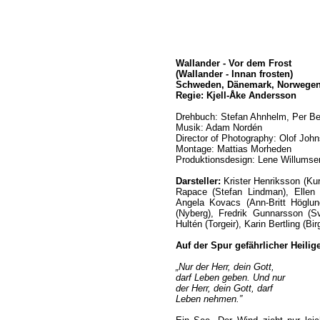
Wallander - Vor dem Frost
(Wallander - Innan frosten)
Schweden, Dänemark, Norwegen,
Regie: Kjell-Åke Andersson
Drehbuch: Stefan Ahnhelm, Per B
Musik: Adam Nordén
Director of Photography: Olof Joh
Montage: Mattias Morheden
Produktionsdesign: Lene Willumse
Darsteller:
Krister Henriksson (Kur
Rapace (Stefan Lindman), Ellen 
Angela Kovacs (Ann-Britt Höglu
(Nyberg), Fredrik Gunnarsson (S
Hultén (Torgeir), Karin Bertling (Bi
Auf der Spur gefährlicher Heilig
„Nur der Herr, dein Gott,
darf Leben geben. Und nur
der Herr, dein Gott, darf
Leben nehmen.”