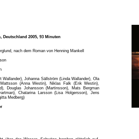
 Deutschland 2005, 93 Minuten
erglund, nach dem Roman von Henning Mankell
nson
n
t Wallander), Johanna Sällström (Linda Wallander), Ola
Mattsson (Anna Westin), Niklas Falk (Erik Westin),
nd), Douglas Johansson (Martinsson), Mats Bergman
vartman), Chatarina Larsson (Lisa Holgersson), Jens
rgitta Medberg)
er