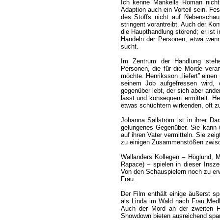
Ich kenne Mankells Roman nicht.
Adaption auch ein Vorteil sein. Fe
des Stoffs nicht auf Nebenschau
stringent vorantreibt. Auch der Kon
die Haupthandlung störend; er ist i
Handeln der Personen, etwa wenn
sucht.
Im Zentrum der Handlung stehe
Personen, die für die Morde verant
möchte. Henriksson „liefert” einen
seinem Job aufgefressen wird, 
gegenüber lebt, der sich aber ande
lässt und konsequent ermittelt. He
etwas schüchtern wirkenden, oft 
Johanna Sällström ist in ihrer Da
gelungenes Gegenüber. Sie kann 
auf ihren Vater vermitteln. Sie zeig
zu einigen Zusammenstößen zwisch
Wallanders Kollegen – Höglund, M
Rapace) – spielen in dieser Insze
Von den Schauspielern noch zu erwä
Frau.
Der Film enthält einige äußerst 
als Linda im Wald nach Frau Medb
Auch der Mord an der zweiten F
Showdown bieten ausreichend sp