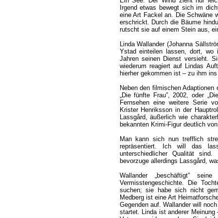
Ein See. Der Wind zieht nur lei
Irgend etwas bewegt sich im dich
eine Art Fackel an. Die Schwäne w
erschrickt. Durch die Bäume hind
rutscht sie auf einem Stein aus, e
Linda Wallander (Johanna Sällström
Ystad einteilen lassen, dort, wo 
Jahren seinen Dienst versieht. Si
wiederum reagiert auf Lindas Auf
hierher gekommen ist – zu ihm ins
Neben den filmischen Adaptionen 
„Die fünfte Frau”, 2002, oder „D
Fernsehen eine weitere Serie vo
Krister Henriksson in der Hauptro
Lassgård, äußerlich wie charakter
bekannten Krimi-Figur deutlich von
Man kann sich nun trefflich str
repräsentiert. Ich will das l
unterschiedlicher Qualität sind.
bevorzuge allerdings Lassgård, was
Wallander „beschäftigt” sein
Vermisstengeschichte. Die Tocht
suchen; sie habe sich nicht gem
Medberg ist eine Art Heimatforsche
Gegenden auf. Wallander will noch
startet. Linda ist anderer Meinung 