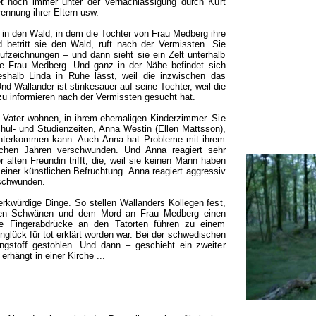
et noch immer unter der Vernachlässigung durch Kurt
rennung ihrer Eltern usw.
 in den Wald, in dem die Tochter von Frau Medberg ihre
 betritt sie den Wald, ruft nach der Vermissten. Sie
ufzeichnungen – und dann sieht sie ein Zelt unterhalb
ote Frau Medberg. Und ganz in der Nähe befindet sich
eshalb Linda in Ruhe lässt, weil die inzwischen das
nd Wallander ist stinkesauer auf seine Tochter, weil die
u informieren nach der Vermissten gesucht hat.
rem Vater wohnen, in ihrem ehemaligen Kinderzimmer. Sie
hul- und Studienzeiten, Anna Westin (Ellen Mattsson),
unterkommen kann. Auch Anna hat Probleme mit ihrem
lichen Jahren verschwunden. Und Anna reagiert sehr
 alten Freundin trifft, die, weil sie keinen Mann haben
einer künstlichen Befruchtung. Anna reagiert aggressiv
rschwunden.
rkwürdige Dinge. So stellen Wallanders Kollegen fest,
ten Schwänen und dem Mord an Frau Medberg einen
Fingerabdrücke an den Tatorten führen zu einem
glück für tot erklärt worden war. Bei der schwedischen
stoff gestohlen. Und dann – geschieht ein zweiter
erhängt in einer Kirche ...