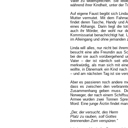
Vater zu widersprechen. Sie leid
während ihrer Kindheit, unter der T
Auf eigene Faust begibt sich Linda
Mutter vermutet. Mit dem Fahrrad
findet deren Tasche, Handy und A
eines Abhangs. Darin liegt die t
auch ihr Mörder, der wohl nur d
Kommissariat benachrichtigt hat. U
im Alleingang und ohne jemanden z
Linda will alles, nur nicht bei ih
besucht eine alte Freundin aus Sc
bei der sie auch vorübergehend 
Vater – der ist nämlich seit et
merkwürdig, als man sich mit einer
wollte, in Dänemark ein Kind nach 
– und am nächsten Tag ist sie ve
Aber es passieren noch andere me
dass es zwischen den verbrann
Zusammenhang geben muss. Die 
Norweger, der nach einem Schiffsun
Armee wurden zwei Tonnen Spreng
Mord: Eine junge Ärztin findet man 
„Der, der versucht, des Herrn
Platz zu rauben, soll Gottes
brennenden Zorn verspüren.”